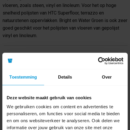
vloeren, zoals steen, vinyl en linoleum. Voor het op hoge
snelheid polijsten van HTC Superfloor, terrazzo en
natuurstenen oppervlakken. Bright en Water Groen is ook zeer
goed geschikt voor het polijsten van vloeren van gepolijst
vinyl en linoleum.
Product specificaties
Artikelnummer
20200409
Toestemming
Details
Over
Fabrikant:
Wecoline
Deze website maakt gebruik van cookies
Afmeting pad
9 inch / 22,9 cm
We gebruiken cookies om content en advertenties te
Kleur
personaliseren, om functies voor social media te bieden
en om ons websiteverkeer te analyseren. Ook delen we
Soort pad
Bright 'n Water
informatie over jouw gebruik van onze site met onze