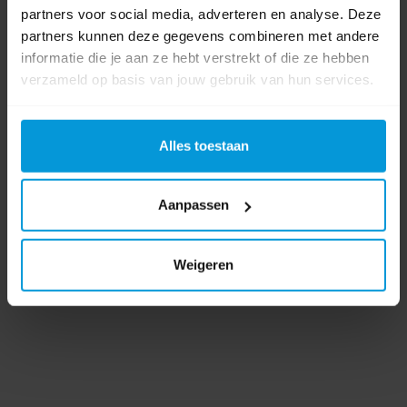
partners voor social media, adverteren en analyse. Deze
Product labels
partners kunnen deze gegevens combineren met andere
informatie die je aan ze hebt verstrekt of die ze hebben
Pads
(109)
,
vloerpads
(104)
,
Bright en Water
(23)
,
cleaning pad
(21)
,
verzameld op basis van jouw gebruik van hun services.
bright
(23)
,
bright 'n water
(23)
,
20200409
(1)
Alles toestaan
0 beoordeling(en)
Schrijf als eerste voor dit product een beoordeling
Aanpassen
Weigeren