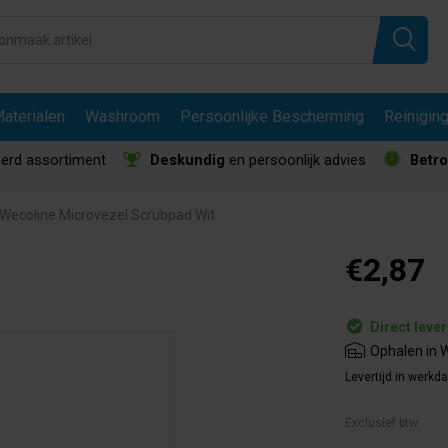
aterialen
Washroom
Persoonlijke Bescherming
Reinigin
erd assortiment
Deskundig
en persoonlijk advies
Betr
Wecoline Microvezel Scrubpad Wit
€2,87
Direct leve
Ophalen in W
Levertijd in werkd
Exclusief btw.