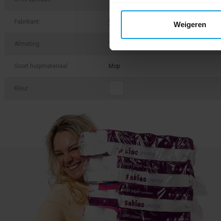
Fabrikant:
Wecoline
Weigeren
Afmeting
15,5 x 9,5 cm
Soort hulpmateriaal
Mop
Kleur