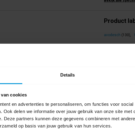
Bekijk alle specif
Product la
avodesch
(130)
,
sch en spaart het milieu. Wecoline biedt een
0 beoordel
plossingen biedt voor alle toepassingen.
Schrijf als eers
Details
 van cookies
ent en advertenties te personaliseren, om functies voor social
. Ook delen we informatie over jouw gebruik van onze site met 
e. Deze partners kunnen deze gegevens combineren met andere i
erzameld op basis van jouw gebruik van hun services.