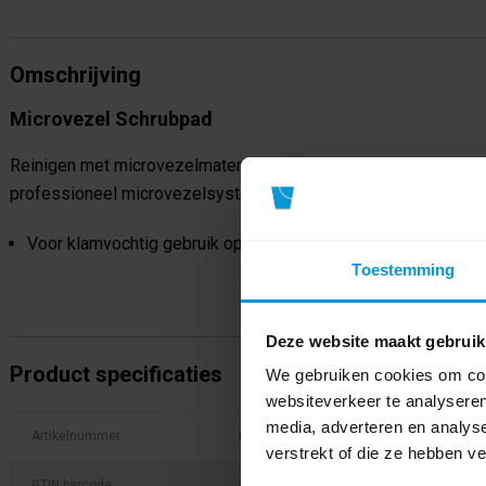
Omschrijving
Microvezel Schrubpad
Reinigen met microvezelmaterialen is effectief, snel, ergonomi
professioneel microvezelsysteem. Een compleet systeem dat o
Voor klamvochtig gebruik op harde oppervlakken.
Toestemming
Deze website maakt gebruik
Product specificaties
We gebruiken cookies om cont
websiteverkeer te analyseren
media, adverteren en analys
Artikelnummer
03030003
verstrekt of die ze hebben v
GTIN barcode
4004188006379