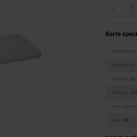
i
h
Korte speci
Artikelnummer
GTIN barcode:
Fabrikant:
Wec
Afmeting:
15,5
Soort hulpmate
Kleur:
Wit