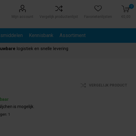
0
Mijn account
Vergelijk productenlijst
Favorietenlijsten
€0,00
gsmiddelen
Kennisbank
Assortiment
ouwbare
logistiek en snelle levering
VERGELIJK PRODUCT
rbaar
ijchen is mogelijk.
agen:
1