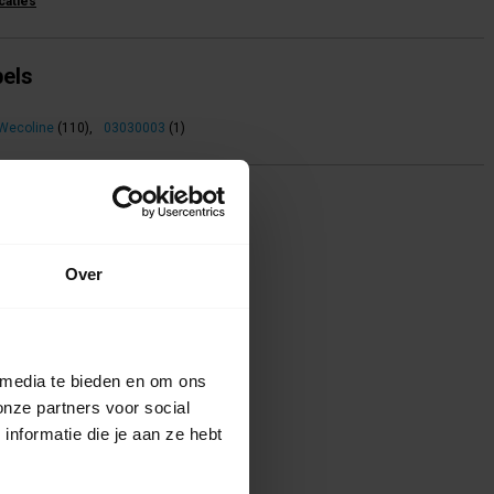
icaties
bels
Wecoline
(110)
,
03030003
(1)
ing(en)
te voor dit product een beoordeling
Over
 media te bieden en om ons
onze partners voor social
nformatie die je aan ze hebt