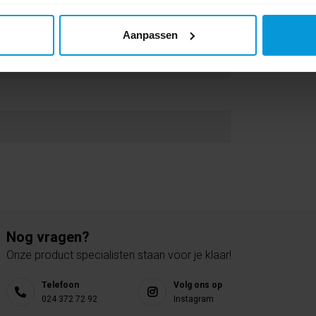
Aanpassen
Nog vragen?
Onze product specialisten staan voor je klaar!
Telefoon
Volg ons op
024 372 72 92
Instagram