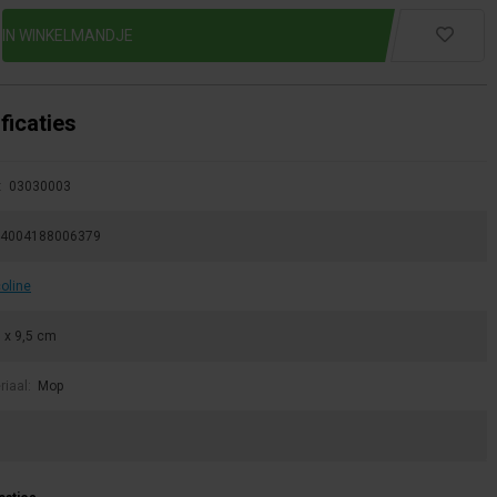
ficaties
:
03030003
4004188006379
oline
 x 9,5 cm
riaal:
Mop