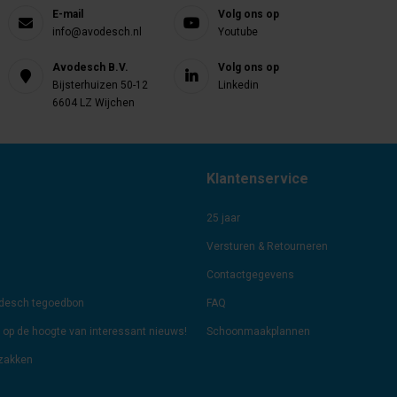
E-mail
Volg ons op
info@avodesch.nl
Youtube
Avodesch B.V.
Volg ons op
Bijsterhuizen 50-12
Linkedin
6604 LZ Wijchen
Klantenservice
25 jaar
Versturen & Retourneren
Contactgegevens
odesch tegoedbon
FAQ
jf op de hoogte van interessant nieuws!
Schoonmaakplannen
lzakken