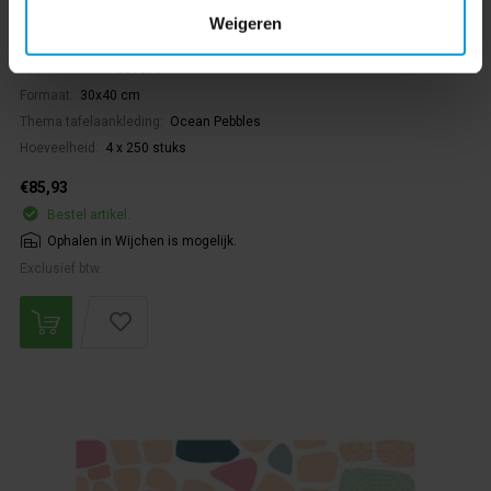
Weigeren
Artikelnummer:
206399
Formaat:
30x40 cm
Thema tafelaankleding:
Ocean Pebbles
Hoeveelheid:
4 x 250 stuks
€85,93
Bestel artikel.
Ophalen in Wijchen is mogelijk.
Exclusief btw.