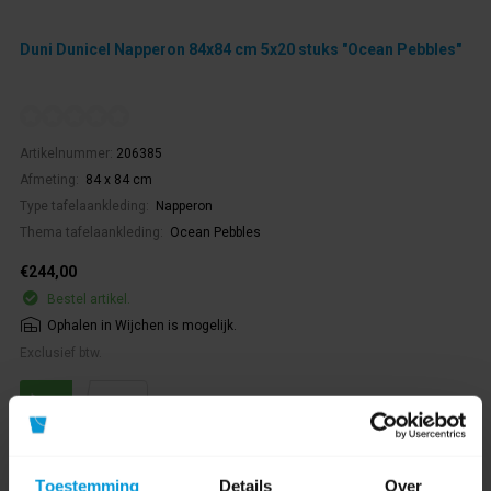
Duni Dunicel Napperon 84x84 cm 5x20 stuks "Ocean Pebbles"
Artikelnummer:
206385
Afmeting:
84 x 84 cm
Type tafelaankleding:
Napperon
Thema tafelaankleding:
Ocean Pebbles
€244,00
Bestel artikel.
Ophalen in Wijchen is mogelijk.
Exclusief btw.
Toestemming
Details
Over