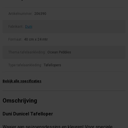
Artikelnummer:
206390
Fabrikant:
Duni
Formaat:
40 cm x 24 mtr
Thema tafelaankleding:
Ocean Pebbles
Type tafelaankleding:
Tafellopers
Bekijk alle specificaties
Omschrijving
Duni Dunicel Tafelloper
Waaier aan seizoensdessins en kleuren! Voor speciale