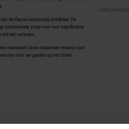
s.
Schrijf als eers
 van de flacon eenvoudig zichtbaar. De
gt schuimende zeep voor een significante
 tot het verleden.
rmee realiseert deze dispenser tevens voor
service voor uw gasten op het toilet.