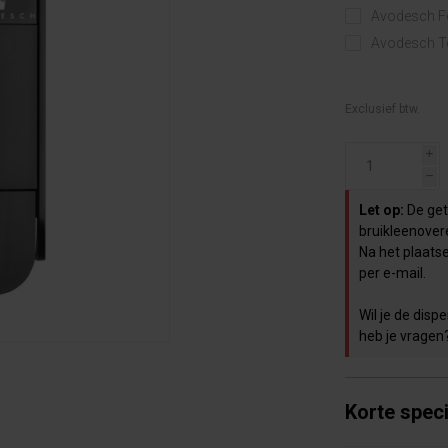
Avodesch Fo
Avodesch To
Exclusief btw.
i
h
Let op:
De geto
bruikleenover
Na het plaats
per e-mail.
Wil je de dis
heb je vragen
Korte speci