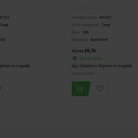
41251
Artikelnummer:
441601
Zeep
Soort dispenser:
Zeep
Kleur:
Wit
tof
Materiaal:
Kunststof
€9,70
€27,62
.
Bestel artikel.
jchen is mogelijk.
Ophalen in Wijchen is mogelijk.
Exclusief btw.