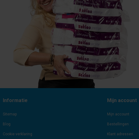
Informatie
Mijn account
Sitemap
Mijn account
Blog
Bestellingen
Cookie verklaring
Klant adressen