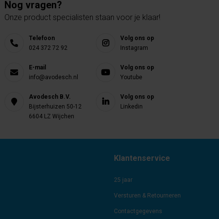
Nog vragen?
Onze product specialisten staan voor je klaar!
Telefoon
Volg ons op
024 372 72 92
Instagram
E-mail
Volg ons op
info@avodesch.nl
Youtube
Avodesch B.V.
Volg ons op
Bijsterhuizen 50-12
Linkedin
6604 LZ Wijchen
Klantenservice
25 jaar
Versturen & Retourneren
Contactgegevens