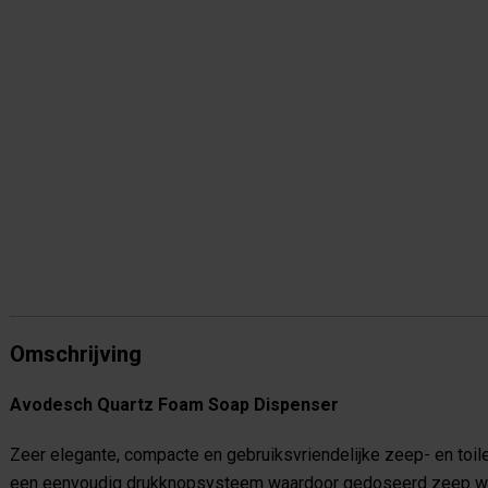
Omschrijving
Avodesch Quartz Foam Soap Dispenser
Zeer elegante, compacte en gebruiksvriendelijke zeep- en toile
een eenvoudig drukknopsysteem waardoor gedoseerd zeep wordt