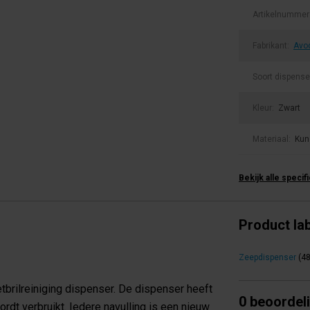
Artikelnummer
Fabrikant:
Avo
Soort dispense
Kleur:
Zwart
Materiaal:
Kun
Bekijk alle specif
Product la
Zeepdispenser
(48
tbrilreiniging dispenser. De dispenser heeft
0 beoordel
 verbruikt. Iedere navulling is een nieuw