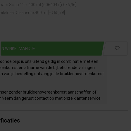
am Soap 12 x 400 ml (606404) [+€76,96]
iletseat Cleaner 6x400 ml [+€65,78]
onde prijs is uitsluitend geldig in combinatie met een
eenkomst én afname van de bijbehorende vullingen.
en van je bestelling ontvang je de bruikleenovereenkomst
penser zonder bruikleenovereenkomst aanschaffen of
? Neem dan gerust contact op met onze klantenservice.
ficaties