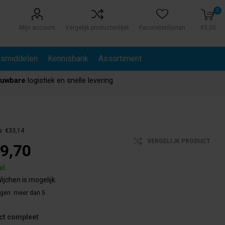
0
Mijn account
Vergelijk productenlijst
Favorietenlijsten
€0,00
gsmiddelen
Kennisbank
Assortiment
ouwbare
logistiek en snelle levering
s:
€33,14
VERGELIJK PRODUCT
9,70
el.
ijchen is mogelijk.
agen:
meer dan 5
ct compleet