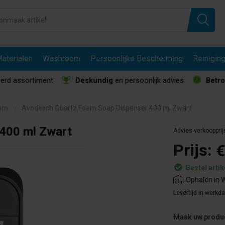
aterialen
Washroom
Persoonlijke Bescherming
Reinigin
erd assortiment
Deskundig
en persoonlijk advies
Betr
oom
Avodesch Quartz Foam Soap Dispenser 400 ml Zwart
400 ml Zwart
Advies verkoopprij
Prijs:
€
Bestel artik
Ophalen in W
Levertijd in werkd
Maak uw produ