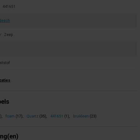
:
441651
desch
r:
Zeep
ststof
icaties
bels
)
,
foam
(17)
,
Quartz
(35)
,
441651
(1)
,
bruikleen
(23)
ing(en)