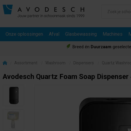
Onze oplossingen
Afval
Glasbewassing
Machines
M
Breed én
Duurzaam
geselecte
Assortiment
Washroom
Dispensers
Quartz Washr
Avodesch Quartz Foam Soap Dispenser 