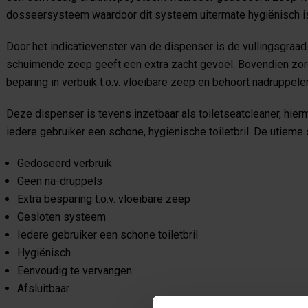
dosseersysteem waardoor dit systeem uitermate hygiënisch i
Door het indicatievenster van de dispenser is de vullingsgraad
schuimende zeep geeft een extra zacht gevoel. Bovendien zor
beparing in verbuik t.o.v. vloeibare zeep en behoort nadruppelen
Deze dispenser is tevens inzetbaar als toiletseatcleaner, hie
iedere gebruiker een schone, hygiënische toiletbril. De utieme 
Gedoseerd verbruik
Geen na-druppels
Extra besparing t.o.v. vloeibare zeep
Gesloten systeem
Iedere gebruiker een schone toiletbril
Hygiënisch
Eenvoudig te vervangen
Afsluitbaar