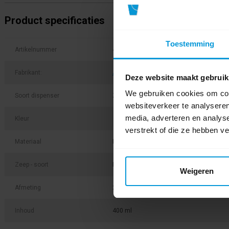
Product specificaties
Toestemming
Artikelnummer
441651
Fabrikant:
Avodesch
Deze website maakt gebruik
We gebruiken cookies om cont
Soort dispenser
Zeep
websiteverkeer te analyseren
media, adverteren en analys
Kleur
verstrekt of die ze hebben v
Materiaal
Kunststof
Zeep - soort
Foam
Weigeren
Afmeting
200 x 115 x 86 mm
Inhoud
400 ml