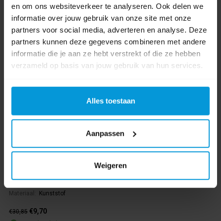
en om ons websiteverkeer te analyseren. Ook delen we
informatie over jouw gebruik van onze site met onze
partners voor social media, adverteren en analyse. Deze
partners kunnen deze gegevens combineren met andere
informatie die je aan ze hebt verstrekt of die ze hebben
verzameld op basis van jouw gebruik van hun services.
Alles toestaan
Avodesch Quartz Toiletpapier Doprol Dispenser Zwart
Aanpassen
Artikelnummer:
441051
Weigeren
Soort dispenser:
Toiletpapier
Kleur:
Zwart
Materiaal:
Kunststof
€9,70
€30,85