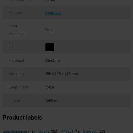
Fabrikant:
Avodesch
Soort
Zeep
dispenser
Kleur
Materiaal
Kunststof
Afmeting
280 x 125 x 115 mm
Zeep - soort
Foam
Inhoud
1000 ml
Product labels
Zeepdispenser
(48)
,
Quartz
(35)
,
441251
(1)
,
bruikleen
(23)