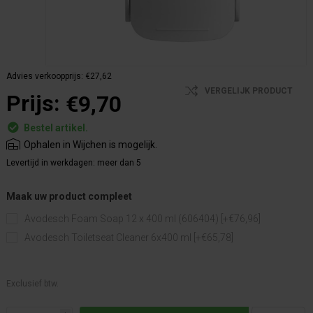
Advies verkoopprijs:
€27,62
VERGELIJK PRODUCT
Prijs:
€9,70
Bestel artikel.
Ophalen in Wijchen is mogelijk.
Levertijd in werkdagen:
meer dan 5
Maak uw product compleet
Avodesch Foam Soap 12 x 400 ml (606404) [+€76,96]
Avodesch Toiletseat Cleaner 6x400 ml [+€65,78]
Exclusief btw.