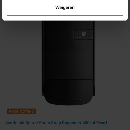
Weigeren
Avodesch Quartz Foam Soap Dispenser 400 ml Zwart