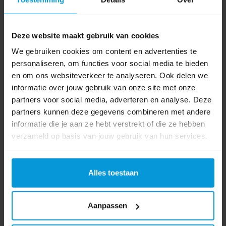
Avodesch Quartz Foam Soap Dispenser 400 ml Zilver
Deze website maakt gebruik van cookies
We gebruiken cookies om content en advertenties te
personaliseren, om functies voor social media te bieden
Artikelnummer:
441691
en om ons websiteverkeer te analyseren. Ook delen we
Soort dispenser:
Zeep
informatie over jouw gebruik van onze site met onze
Kleur:
Zilver
partners voor social media, adverteren en analyse. Deze
Materiaal:
Kunststof
partners kunnen deze gegevens combineren met andere
informatie die je aan ze hebt verstrekt of die ze hebben
€9,70
€35,99
verzameld op basis van jouw gebruik van hun services.
Bestel artikel.
Ophalen in Wijchen is mogelijk.
Exclusief btw.
Alles toestaan
Aanpassen