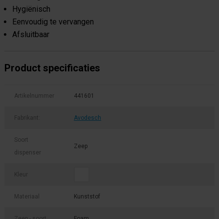
Hygiënisch
Eenvoudig te vervangen
Afsluitbaar
Product specificaties
Artikelnummer
441601
Fabrikant:
Avodesch
Soort
Zeep
dispenser
Kleur
Materiaal
Kunststof
Zeep - soort
Foam