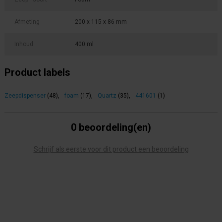
Afmeting
200 x 115 x 86 mm
Inhoud
400 ml
Product labels
Zeepdispenser
(48)
,
foam
(17)
,
Quartz
(35)
,
441601
(1)
0 beoordeling(en)
Schrijf als eerste voor dit product een beoordeling