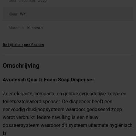
Soort dispenser:
Zeep
Kleur:
Wit
Materiaal:
Kunststof
Bekijk alle specificaties
Omschrijving
Avodesch Quartz Foam Soap Dispenser
Zeer elegante, compacte en gebruiksvriendelijke zeep- en
toiletseatcleanerdispenser. De dispenser heeft een
eenvoudig drukknopsysteem waardoor gedoseerd zeep
wordt verbruikt. Iedere navulling is een nieuw
dosseersysteem waardoor dit systeem uitermate hygiënisch
is.