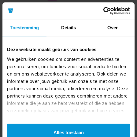
Hoeveelheid
4 x 250 stuks
Type
Toestemming
Details
Over
Placemats
tafelaankleding
Product labels
Deze website maakt gebruik van cookies
We gebruiken cookies om content en advertenties te
tafelaankleding
(19)
,
Placemat
(12)
,
duni
(47)
,
167762
(1)
personaliseren, om functies voor social media te bieden
en om ons websiteverkeer te analyseren. Ook delen we
informatie over jouw gebruik van onze site met onze
0 beoordeling(en)
partners voor social media, adverteren en analyse. Deze
partners kunnen deze gegevens combineren met andere
Schrijf als eerste voor dit product een beoordeling
informatie die je aan ze hebt verstrekt of die ze hebben
verzameld op basis van jouw gebruik van hun services.
Alles toestaan