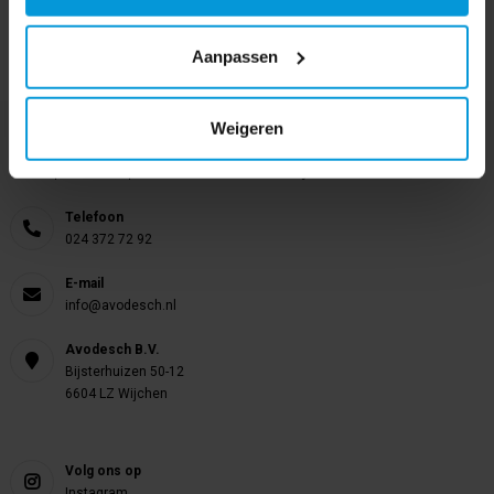
Aanpassen
Weigeren
Nog vragen?
Onze product specialisten staan voor je klaar!
Telefoon
024 372 72 92
E-mail
info@avodesch.nl
Avodesch B.V.
Bijsterhuizen 50-12
6604 LZ Wijchen
Volg ons op
Instagram