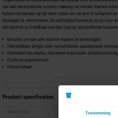
kan aan verschillende soorten vlakmop en wisser frames word
kunnen de handen op de rand rusten om de arm te ontlasten en
bewegen te verminderen. De antislipbol bovenop zorgt voor ee
het handvat is instelbaar met het oog op verschillende bedien
Geschikt om aan alle soorten frames te bevestigen
Verstelbare lengte voor verschillende operationele vereist
Gemaakt van sterke, duurzame materialen: schokbestendig
Licht en ergonomisch
Recyclebaar
Product specificaties
Artikelnummer
101455-2
Toestemming