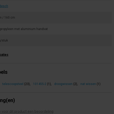
desch
m / 160 cm
ypropyleen met aluminium handvat
g/stuk
icaties
bels
telescoopsteel
(23)
,
101455-2
(1)
,
droogwissen
(2)
,
nat wissen
(1)
ing(en)
te voor dit product een beoordeling