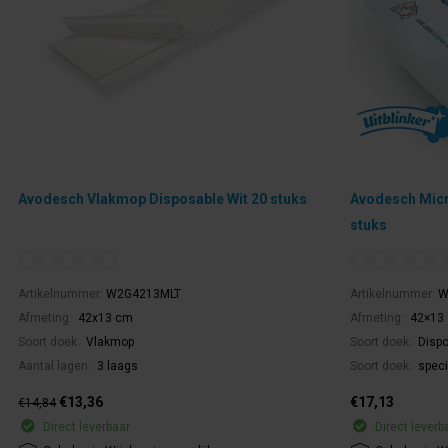
Avodesch Vlakmop Disposable Wit 20 stuks
Avodesch Mic
stuks
Artikelnummer:
W2G4213MLT
Artikelnummer:
W
Afmeting:
42x13 cm
Afmeting:
42×13
Soort doek:
Vlakmop
Soort doek:
Dispo
Aantal lagen:
3 laags
Soort doek:
speci
€13,36
€17,13
€14,84
Direct leverbaar
Direct leverb