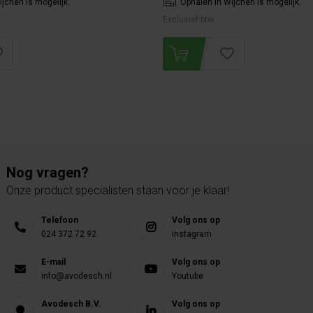
jchen is mogelijk.
Ophalen in Wijchen is mogelijk.
Exclusief btw.
Nog vragen?
Onze product specialisten staan voor je klaar!
Telefoon
Volg ons op
024 372 72 92
Instagram
E-mail
Volg ons op
info@avodesch.nl
Youtube
Avodesch B.V.
Volg ons op