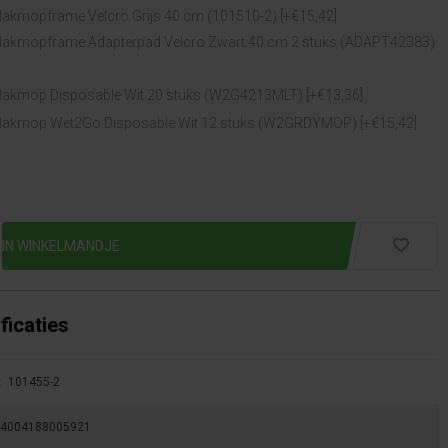
akmopframe Velcro Grijs 40 cm (101510-2) [+€15,42]
lakmopframe Adapterpad Velcro Zwart 40 cm 2 stuks (ADAPT42383)
akmop Disposable Wit 20 stuks (W2G4213MLT) [+€13,36]
lakmop Wet2Go Disposable Wit 12 stuks (W2GRDYMOP) [+€15,42]
ficaties
:
101455-2
4004188005921