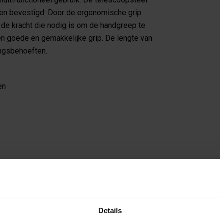
en bevestigd. Door de ergonomische grip
 de kracht die nodig is om de handgreep te
n goede en gemakkelijke grip. De lengte van
ingsbehoeften.
en
Details