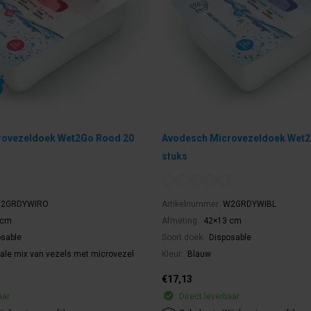
rovezeldoek Wet2Go Rood 20
Avodesch Microvezeldoek Wet2
stuks
2GRDYWIRO
Artikelnummer:
W2GRDYWIBL
 cm
Afmeting:
42×13 cm
sable
Soort doek:
Disposable
ale mix van vezels met microvezel
Kleur:
Blauw
€17,13
aar
Direct leverbaar