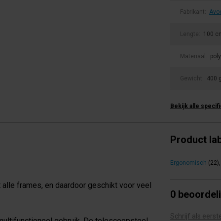
Fabrikant:
Avo
Lengte:
100 c
Materiaal:
pol
Gewicht:
400 
Bekijk alle specif
Product la
Ergonomisch
(22)
,
alle frames, en daardoor geschikt voor veel
0 beoordel
Schrijf als eers
ltifunctioneel gebruik. De telescoopsteel