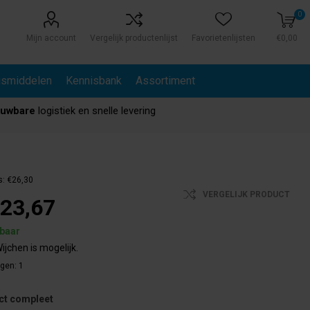
0
Mijn account
Vergelijk productenlijst
Favorietenlijsten
€0,00
gsmiddelen
Kennisbank
Assortiment
ouwbare
logistiek en snelle levering
s:
€26,30
VERGELIJK PRODUCT
23,67
rbaar
ijchen is mogelijk.
agen:
1
ct compleet