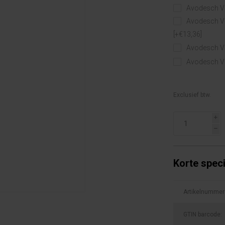
Avodesch Vl
Avodesch V
[+€13,36]
Avodesch Vl
Avodesch V
Exclusief btw.
i
h
Korte speci
Artikelnummer
GTIN barcode: