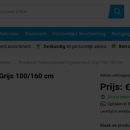
aterialen
Washroom
Persoonlijke Bescherming
Reinigin
erd assortiment
Deskundig
en persoonlijk advies
Betr
rstelen
Avodesch Telescoopsteel Ergonomisch Grijs 100/160 cm
Grijs 100/160 cm
Advies verkoopprij
Prijs:
€
Direct leve
Ophalen in W
Levertijd in werkd
Maak uw produ