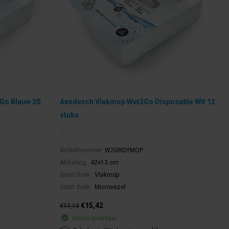
Go Blauw 20
Avodesch Vlakmop Wet2Go Disposable Wit 12
stuks
Artikelnummer:
W2GRDYMOP
Afmeting:
42×13 cm
Soort doek:
Vlakmop
Soort doek:
Microvezel
€15,42
€17,13
Direct leverbaar