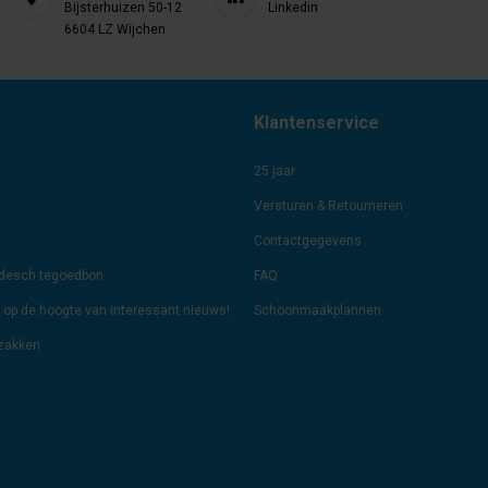
Bijsterhuizen 50-12
Linkedin
6604 LZ Wijchen
Klantenservice
25 jaar
Versturen & Retourneren
Contactgegevens
odesch tegoedbon
FAQ
jf op de hoogte van interessant nieuws!
Schoonmaakplannen
lzakken