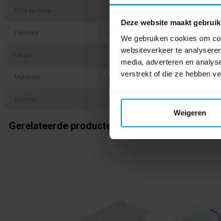
GTIN barcode
4004188005921
Deze website maakt gebruik
Fabrikant:
Avodesch
We gebruiken cookies om cont
websiteverkeer te analyseren
Lengte
100 cm / 160 cm
media, adverteren en analys
verstrekt of die ze hebben v
Materiaal
polypropyleen met aluminium handvat
Gewicht
400 g/stuk
Weigeren
Gerelateerde producten