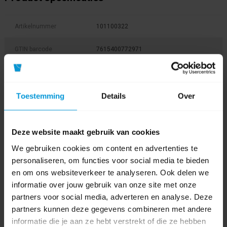
Artikelnummer
101100322
GTIN barcode
7615400772971
Fabrikant:
Diversey
Duurzaamheidsscore
Toestemming
Details
Over
Inhoud
5,0 ltr
Deze website maakt gebruik van cookies
pH Waarde
7,0
We gebruiken cookies om content en advertenties te
personaliseren, om functies voor social media te bieden
Product labels
en om ons websiteverkeer te analyseren. Ook delen we
informatie over jouw gebruik van onze site met onze
Diversey
(109)
,
tapijtreinigers
(11)
,
7513206
(1)
,
Taski
(85)
,
partners voor social media, adverteren en analyse. Deze
Tapi Extract
(1)
,
101100322
(1)
partners kunnen deze gegevens combineren met andere
informatie die je aan ze hebt verstrekt of die ze hebben