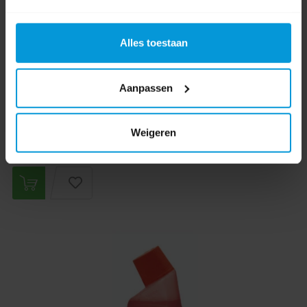
Artikelnummer:
20214725
Afmeting:
150 x 70 x 45 mm
Alles toestaan
Kleur:
Rood
Aanpassen
€6,54
€9,60
Direct leverbaar
Weigeren
Ophalen in Wijchen is mogelijk.
Exclusief btw.