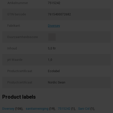
Artikelnummer
7515242
GTIN barcode
7615400072682
Fabrikant:
Diversey
Duurzaamheidsscore
Inhoud
5,0 ltr
pH Waarde
1,0
Productcertificaat
Ecolabel
Productcertificaat
Nordic Swan
Product labels
Diversey
(106)
,
sanitairreiniging
(19)
,
7515242
(1)
,
Sani Cid
(1)
,