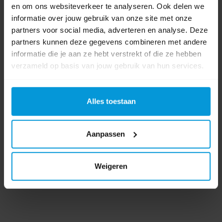
Product labels
en om ons websiteverkeer te analyseren. Ook delen we
informatie over jouw gebruik van onze site met onze
Diversey
(109)
,
Suma
(32)
,
Vaatwasmiddel
(5)
,
glass
(1)
partners voor social media, adverteren en analyse. Deze
partners kunnen deze gegevens combineren met andere
informatie die je aan ze hebt verstrekt of die ze hebben
Bestanden
verzameld op basis van jouw gebruik van hun services.
Productinformatieblad
Veiligheidsinfomatieblad
Alles toestaan
0 beoordeling(en)
Aanpassen
Schrijf als eerste voor dit product een beoordeling
Weigeren