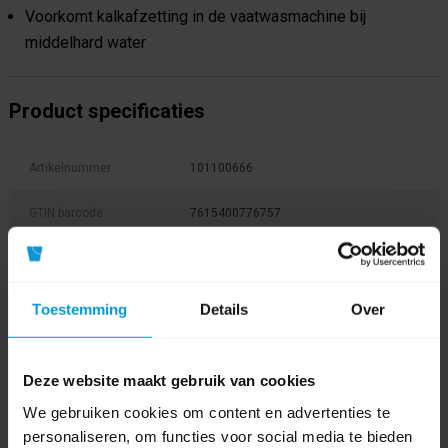
Voorkomt kalkafzetting in de vaatwasmachine bij
middelhard water
Product specificaties
Artikelnummer
101100666
GTIN barcode
7615400776757
Fabrikant:
Diversey
Duurzaamheidsscore
Toestemming
Details
Over
Inhoud
5,0 ltr
Deze website maakt gebruik van cookies
pH Waarde
12,0
We gebruiken cookies om content en advertenties te
personaliseren, om functies voor social media te bieden