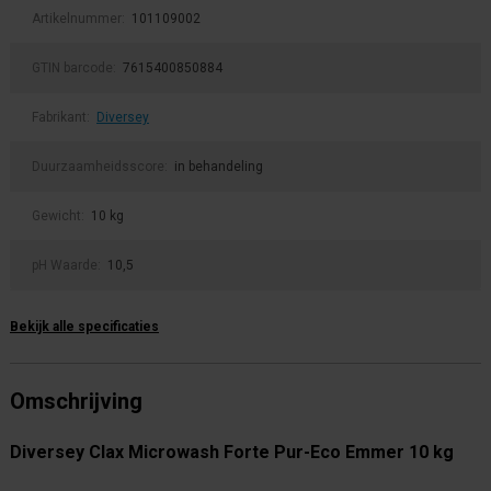
Artikelnummer:
101109002
GTIN barcode:
7615400850884
Fabrikant:
Diversey
Duurzaamheidsscore:
in behandeling
Gewicht:
10 kg
pH Waarde:
10,5
Bekijk alle specificaties
Omschrijving
Diversey Clax Microwash Forte Pur-Eco Emmer 10 kg