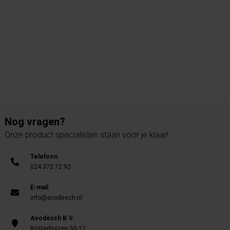
Nog vragen?
Onze product specialisten staan voor je klaar!
Telefoon
024 372 72 92
E-mail
info@avodesch.nl
Avodesch B.V.
Bijsterhuizen 50-12