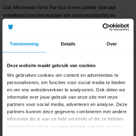
Clax Microwash forte Pur-Eco is een poeder speciaal
ontwikkeld voor het wassen van microvezeltextiel en
dweilen.
Het product kan worden aangebracht bij
temperaturen van 40 - 60 °C.
Toestemming
Details
Over
Voor de beste resultaten:
Gebruik onthard water,
Scheid polyester-katoenen artikelen van andere artikelen
Deze website maakt gebruik van cookies
en was ze apart,
We gebruiken cookies om content en advertenties te
Scheid wit- en kleurgoed,
personaliseren, om functies voor social media te bieden
Subsorteer in licht, middelmatig en zwaar vervuilde
en om ons websiteverkeer te analyseren. Ook delen we
artikelen.
informatie over jouw gebruik van onze site met onze
partners voor social media, adverteren en analyse. Deze
partners kunnen deze gegevens combineren met andere
Product specificaties
informatie die je aan ze hebt verstrekt of die ze hebben
verzameld op basis van jouw gebruik van hun services.
Artikelnummer
101109002