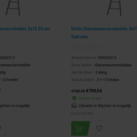
assersladder 2x12 30 cm
Dirks Glazenwassersladder 2x1
Optrede
KGG0212
Artikelnummer:
DKGG0213
zenwassersladder
Soort ladder:
Glazenwassersladder
elig
Aantal delen:
2-delig
+ 12 treden
Aantal treden:
2 + 13 treden
7
€709,54
€788,38
.
Bestel artikel.
jchen is mogelijk.
Ophalen in Wijchen is mogelijk.
Exclusief btw.