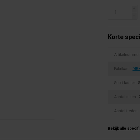
i
h
Korte speci
Artikelnummer
Fabrikant:
DIR
Soort ladder:
G
Aantal delen:
Aantal treden:
Bekijk alle specif