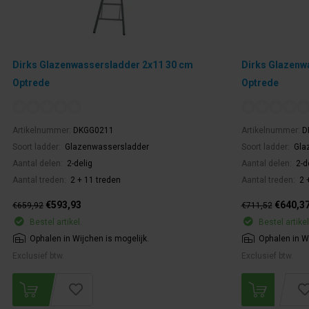
Dirks Glazenwassersladder 2x11 30 cm
Dirks Glazenw
Optrede
Optrede
Artikelnummer:
DKGG0211
Artikelnummer:
D
Soort ladder:
Glazenwassersladder
Soort ladder:
Gla
Aantal delen:
2-delig
Aantal delen:
2-d
Aantal treden:
2 + 11 treden
Aantal treden:
2 
€593,93
€640,3
€659,92
€711,52
Bestel artikel.
Bestel artikel
Ophalen in Wijchen is mogelijk.
Ophalen in Wi
Exclusief btw.
Exclusief btw.