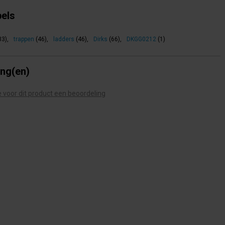
bels
33)
,
trappen
(46)
,
ladders
(46)
,
Dirks
(66)
,
DKGG0212
(1)
ing(en)
te voor dit product een beoordeling