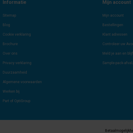
Informatie
Mijn account
Sitemap
Mijn account
Blog
Bestellingen
Cookie verklaring
Klant adressen
Brochure
Controleer uw Av
Over ons
Meld je aan en bli
Privacy verklaring
Sample-pack-afva
Duurzaamheid
Algemene voorwaarden
Werken bij
Part of OptiGroup
Betaalmogelijkh