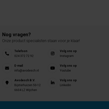
Nog vragen?
Onze product specialisten staan voor je klaar!
Telefoon
Volg ons op
024 372 72 92
Instagram
E-mail
Volg ons op
info@avodesch.nl
Youtube
Avodesch B.V.
Volg ons op
Bijsterhuizen 50-12
Linkedin
6604 LZ Wijchen