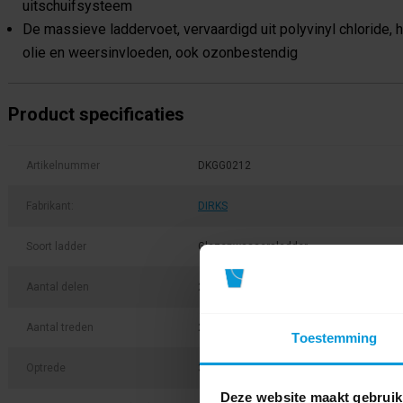
uitschuifsysteem
De massieve laddervoet, vervaardigd uit polyvinyl chloride,
olie en weersinvloeden, ook ozonbestendig
Product specificaties
Artikelnummer
DKGG0212
Fabrikant:
DIRKS
Soort ladder
Glazenwassersladder
Aantal delen
2-delig
Aantal treden
2 + 12 treden
Toestemming
Optrede
30 cm optrede
Deze website maakt gebruik