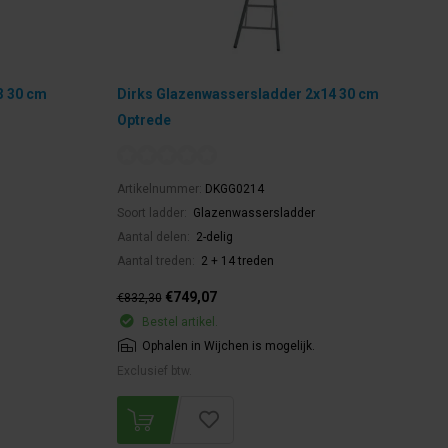
3 30 cm
Dirks Glazenwassersladder 2x14 30 cm
Optrede
Artikelnummer:
DKGG0214
Soort ladder:
Glazenwassersladder
Aantal delen:
2-delig
Aantal treden:
2 + 14 treden
€749,07
€832,30
Bestel artikel.
Ophalen in Wijchen is mogelijk.
Exclusief btw.