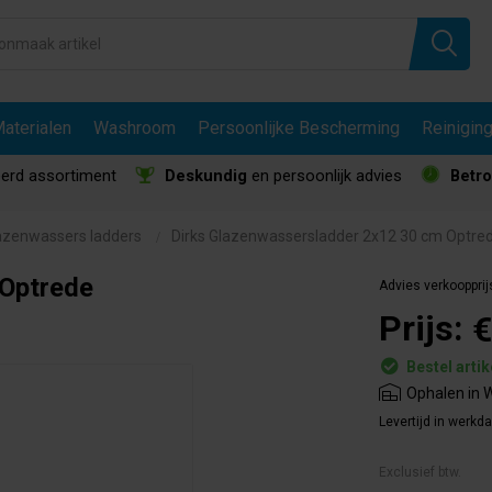
aterialen
Washroom
Persoonlijke Bescherming
Reinigin
erd assortiment
Deskundig
en persoonlijk advies
Betr
azenwassers ladders
Dirks Glazenwassersladder 2x12 30 cm Optre
 Optrede
Advies verkoopprij
Prijs:
€
Bestel artik
Ophalen in W
Levertijd in werkd
Exclusief btw.