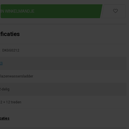
ficaties
:
DKGG0212
KS
lazenwassersladder
2-delig
2 + 12 treden
icaties