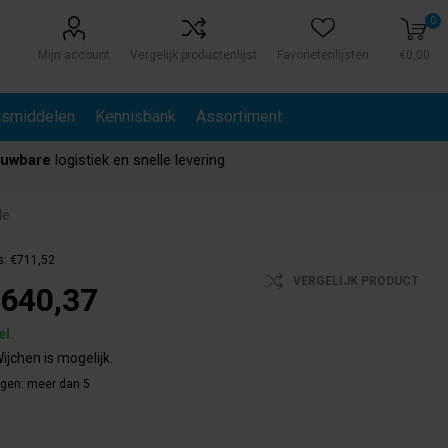
0
Mijn account
Vergelijk productenlijst
Favorietenlijsten
€0,00
gsmiddelen
Kennisbank
Assortiment
ouwbare
logistiek en snelle levering
de
s:
€711,52
VERGELIJK PRODUCT
640,37
el.
ijchen is mogelijk.
agen:
meer dan 5