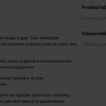
Product la
Glasbewassing
(1
0 beoordel
de hoogte in gaan. Deze tweedelige
het aluminium is gecoat, zodat de ladder lang
Schrijf als eers
n, welke bij gebruik in horizontale positie
optimaal draagcomfort.
unststof geleiders. Al onze
llen.
taat er een optimale sport-boom verbinding
k te gebruiken dankzij het gepatenteerde