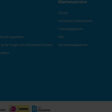
Klantenservice
25 jaar
Versturen & Retourneren
Contactgegevens
odesch tegoedbon
FAQ
jf op de hoogte van interessant nieuws!
Schoonmaakplannen
lzakken
eden