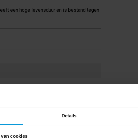
 heeft een hoge levensduur en is bestand tegen
Details
 van cookies