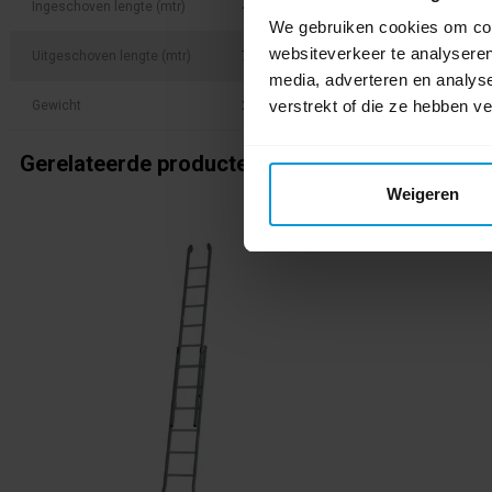
Ingeschoven lengte (mtr)
4.00 mtr
We gebruiken cookies om cont
websiteverkeer te analyseren
Uitgeschoven lengte (mtr)
7.00 mtr
media, adverteren en analys
verstrekt of die ze hebben v
Gewicht
20 kg
Gerelateerde producten
Weigeren