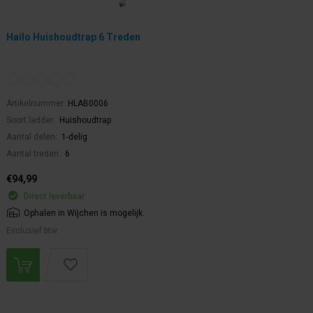
Hailo Huishoudtrap 6 Treden
Artikelnummer:
HLAB0006
Soort ladder:
Huishoudtrap
Aantal delen:
1-delig
Aantal treden:
6
€94,99
Direct leverbaar
Ophalen in Wijchen is mogelijk.
Exclusief btw.