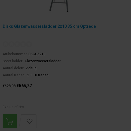
Dirks Glazenwassersladder 2x10 35 cm Optrede
Artikelnummer:
DKGG5210
Soort ladder:
Glazenwassersladder
Aantal delen:
2-delig
Aantal treden:
2 + 10 treden
€565,27
€628,08
Exclusief btw.