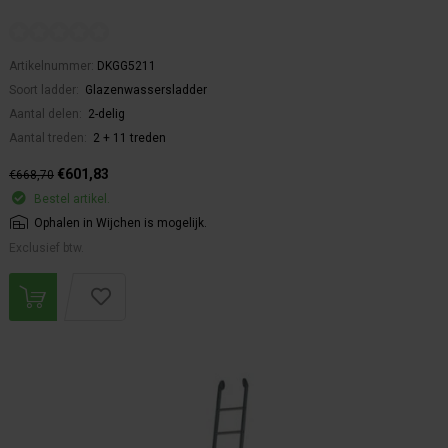
Artikelnummer:
DKGG5211
Soort ladder:
Glazenwassersladder
Aantal delen:
2-delig
Aantal treden:
2 + 11 treden
€601,83
€668,70
Bestel artikel.
Ophalen in Wijchen is mogelijk.
Exclusief btw.