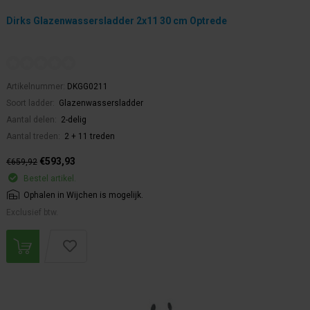
Dirks Glazenwassersladder 2x11 30 cm Optrede
Artikelnummer:
DKGG0211
Soort ladder:
Glazenwassersladder
Aantal delen:
2-delig
Aantal treden:
2 + 11 treden
€593,93
€659,92
Bestel artikel.
Ophalen in Wijchen is mogelijk.
Exclusief btw.