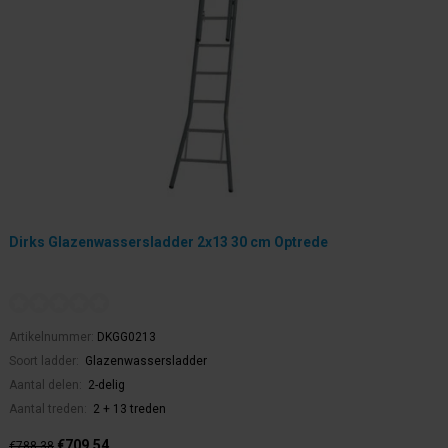
Dirks Glazenwassersladder 2x13 30 cm Optrede
Artikelnummer:
DKGG0213
Soort ladder:
Glazenwassersladder
Aantal delen:
2-delig
Aantal treden:
2 + 13 treden
€709,54
€788,38