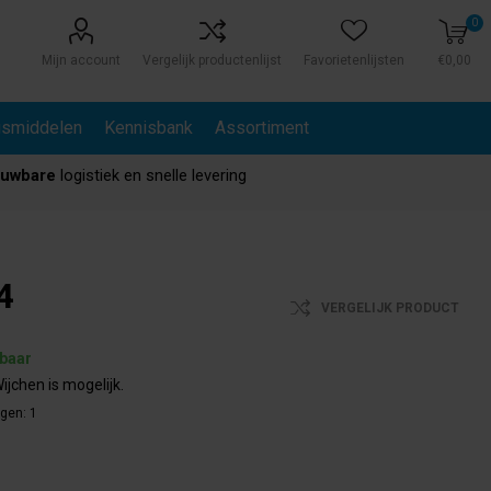
0
Mijn account
Vergelijk productenlijst
Favorietenlijsten
€0,00
gsmiddelen
Kennisbank
Assortiment
ouwbare
logistiek en snelle levering
4
VERGELIJK PRODUCT
rbaar
ijchen is mogelijk.
agen:
1