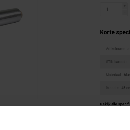
i
h
Korte speci
Artikelnummer
GTIN barcode:
Materiaal:
Alu
Breedte:
45 c
Bekijk alle specif
0 beoordel