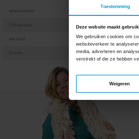
Toestemming
Artikelnummer
512001
GTIN barcode
8714215039633
Deze website maakt gebruik
We gebruiken cookies om cont
Materiaal
Aluminium
websiteverkeer te analyseren
media, adverteren en analys
Breedte
45 cm
verstrekt of die ze hebben v
Weigeren