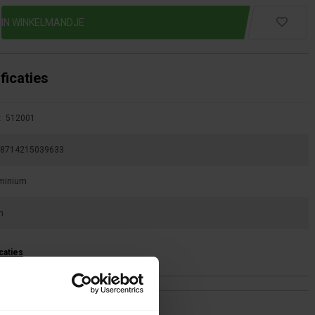
ficaties
:
512001
8714215039633
minium
m
icaties
ing(en)