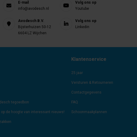
E-mail
Volg ons op
info@avodesch.nl
Youtube
Avodesch B.V.
Volg ons op
Bijsterhuizen 50-12
Linkedin
6604 LZ Wijchen
Klantenservice
25 jaar
Versturen & Retourneren
Contactgegevens
odesch tegoedbon
FAQ
jf op de hoogte van interessant nieuws!
Schoonmaakplannen
lzakken