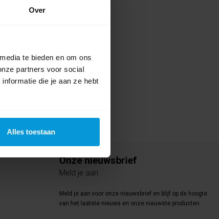
Over
te voor dit product een beoordeling
 media te bieden en om ons
onze partners voor social
nformatie die je aan ze hebt
Alles toestaan
Onze nieuwsbrief
Meld je aan
Meld je aan voor onze nieuwsbrief en blijf op de hoogte
van het laatste nieuws en onze nieuwste producten.