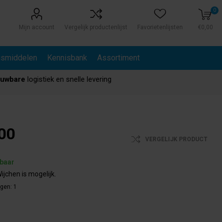
0
Mijn account
Vergelijk productenlijst
Favorietenlijsten
€0,00
gsmiddelen
Kennisbank
Assortiment
ouwbare
logistiek en snelle levering
00
VERGELIJK PRODUCT
rbaar
ijchen is mogelijk.
agen:
1