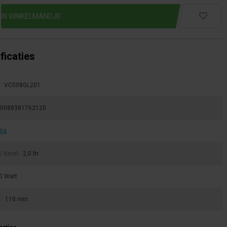
ficaties
:
VC008GL201
0088381762120
ita
/ Ketel:
2,0 ltr
0 Watt
u:
110 min