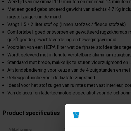
Werktijd van maximaal 110 minuten en minimaal 14 minuten
Met een goed gebalanceerd gewicht van slechts 4.7 Kg inclu
rugstofzuigers in de markt.
Vangt 1.5 / 2 liter stof op (linnen stofzak / fleece stofzak).
Comfortabel, goed ontworpen en gewatteerd rugzakharnas m
geeft goede gewichtsverdeling en bewegingsvrijheid.
Voorzien van een HEPA filter wat de fijnste stofdeeltjes teg
Wordt geleverd met in lengte verstelbare aluminium zuigbuis
Standaard met brede, makkelijk te sturen vloerzuigmond en 
Afstandsbediening voor keuze van de 4 zuigstanden en met 
Geheugenfunctie voor de laatste zuigstand.
Ideaal voor het stofzuigen van ruimtes met vast interieur, zo
Van de accu- en ladertechnologiespecialist voor de schoonm
Product specificaties
Artikelnummer
VC008GL201