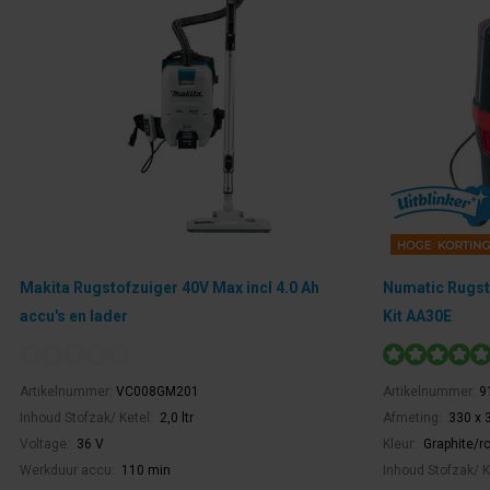
Makita Rugstofzuiger 40V Max incl 4.0 Ah
Numatic Rugst
accu's en lader
Kit AA30E
Artikelnummer:
VC008GM201
Artikelnummer:
9
Inhoud Stofzak/ Ketel:
2,0 ltr
Afmeting:
330 x 
Voltage:
36 V
Kleur:
Graphite/r
Werkduur accu:
110 min
Inhoud Stofzak/ K