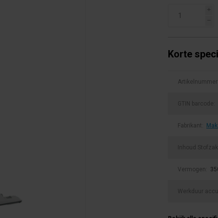
i
h
Korte speci
Artikelnummer
GTIN barcode:
Fabrikant:
Mak
Inhoud Stofzak
Vermogen:
35
Werkduur acc