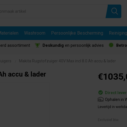
aterialen
Washroom
Persoonlijke Bescherming
Reinigin
erd assortiment
Deskundig
en persoonlijk advies
Betr
uigers
Makita Rugstofzuiger 40V Max incl 8.0 Ah accu & lader
Ah accu & lader
€1035,
Direct leve
Ophalen in W
Levertijd in werkd
Exclusief btw.