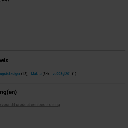
icaties
bels
ugstofzuiger
(12)
,
Makita
(34)
,
vc008gl201
(1)
ing(en)
te voor dit product een beoordeling