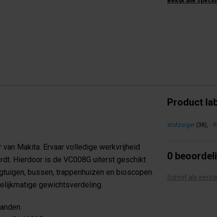
Bekijk alle specif
Product la
stofzuiger
(38)
,
R
van Makita. Ervaar volledige werkvrijheid
0 beoordel
dt. Hierdoor is de VC008G uiterst geschikt
iegtuigen, bussen, trappenhuizen en bioscopen.
Schrijf als eers
lijkmatige gewichtsverdeling.
tanden.