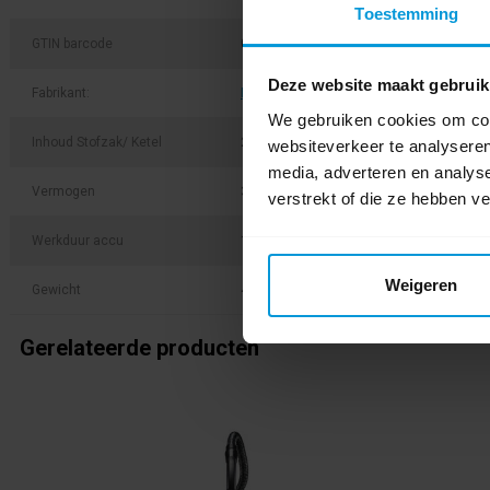
Toestemming
GTIN barcode
0088381762120
Deze website maakt gebruik
Fabrikant:
Makita
We gebruiken cookies om cont
Inhoud Stofzak/ Ketel
2,0 ltr
websiteverkeer te analyseren
media, adverteren en analys
Vermogen
350 Watt
verstrekt of die ze hebben v
Werkduur accu
110 min
Weigeren
Gewicht
4,1 kg
Gerelateerde producten