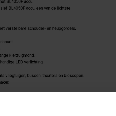
 met BL4050F accu.
sief BL4050F accu, een van de lichtste
et verstelbare schouder- en heupgordels,
enhoudt.
.
lange kierzuigmond.
handige LED verlichting.
als vliegtuigen, bussen, theaters en bioscopen.
aker.