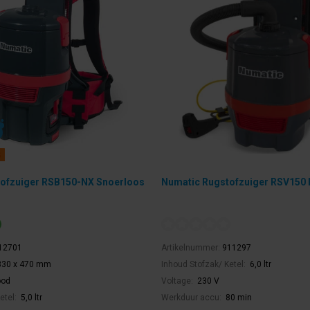
ofzuiger RSB150-NX Snoerloos
Numatic Rugstofzuiger RSV150 
12701
Artikelnummer:
911297
330 x 470 mm
Inhoud Stofzak/ Ketel:
6,0 ltr
ood
Voltage:
230 V
etel:
5,0 ltr
Werkduur accu:
80 min