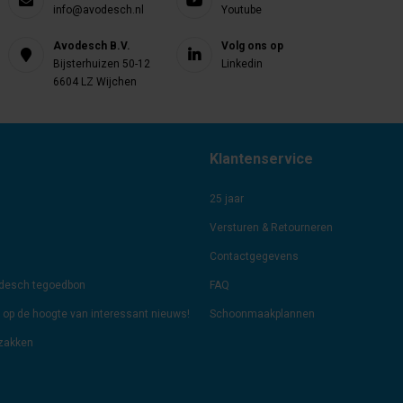
info@avodesch.nl
Youtube
Avodesch B.V.
Volg ons op
Bijsterhuizen 50-12
Linkedin
6604 LZ Wijchen
Klantenservice
25 jaar
Versturen & Retourneren
Contactgegevens
odesch tegoedbon
FAQ
jf op de hoogte van interessant nieuws!
Schoonmaakplannen
lzakken