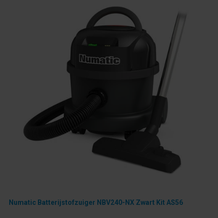
Numatic Batterijstofzuiger NBV240-NX Zwart Kit AS56