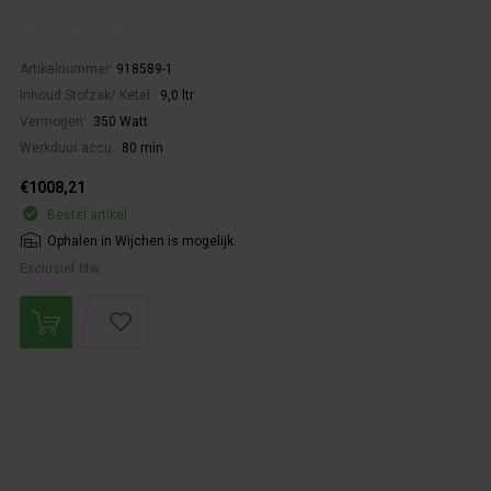
Artikelnummer:
918589-1
Inhoud Stofzak/ Ketel:
9,0 ltr
Vermogen:
350 Watt
Werkduur accu:
80 min
€1008,21
Bestel artikel.
Ophalen in Wijchen is mogelijk.
Exclusief btw.