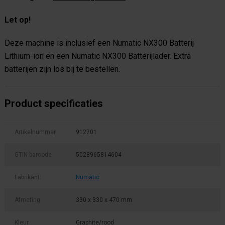
Let op!
Deze machine is inclusief een Numatic NX300 Batterij
Lithium-ion en een Numatic NX300 Batterijlader. Extra
batterijen zijn los bij te bestellen.
Product specificaties
Artikelnummer
912701
GTIN barcode
5028965814604
Fabrikant:
Numatic
Afmeting
330 x 330 x 470 mm
Kleur
Graphite/rood