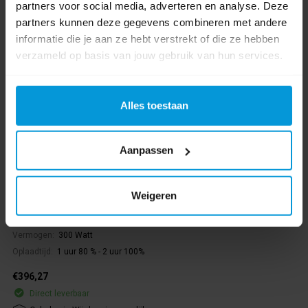
partners voor social media, adverteren en analyse. Deze
partners kunnen deze gegevens combineren met andere
informatie die je aan ze hebt verstrekt of die ze hebben
verzameld op basis van jouw gebruik van hun services.
Alles toestaan
Numatic NX300 Litium-ion Batterij versie 2
Aanpassen
Weigeren
Artikelnummer:
913686
Gewicht:
2 kg
Vermogen:
300 Watt
Oplaadtijd:
1 uur 80 % - 2 uur 100%
€396,27
Direct leverbaar