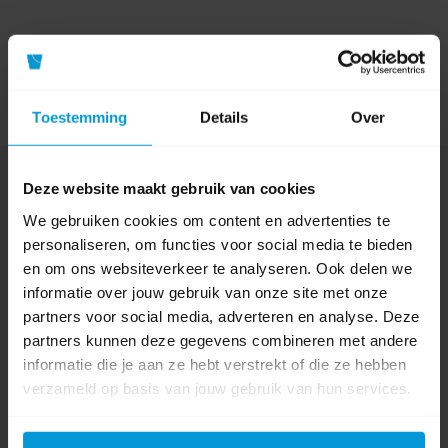
Toestemming
Details
Over
Nog vragen?
Deze website maakt gebruik van cookies
Onze product specialisten staan voor je klaar!
We gebruiken cookies om content en advertenties te
personaliseren, om functies voor social media te bieden
Telefoon
en om ons websiteverkeer te analyseren. Ook delen we
024 372 72 92
informatie over jouw gebruik van onze site met onze
E-mail
partners voor social media, adverteren en analyse. Deze
info@avodesch.nl
partners kunnen deze gegevens combineren met andere
informatie die je aan ze hebt verstrekt of die ze hebben
Avodesch B.V.
verzameld op basis van jouw gebruik van hun services.
Bijsterhuizen 50-12
6604 LZ Wijchen