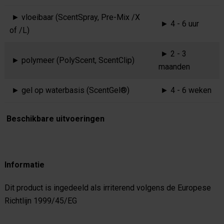
► vloeibaar (ScentSpray, Pre-Mix /X
► 4 - 6 uur
of /L)
► 2 - 3
► polymeer (PolyScent, ScentClip)
maanden
► gel op waterbasis (ScentGel®)
► 4 - 6 weken
Beschikbare uitvoeringen
Informatie
Dit product is ingedeeld als irriterend volgens de Europese
Richtlijn 1999/45/EG