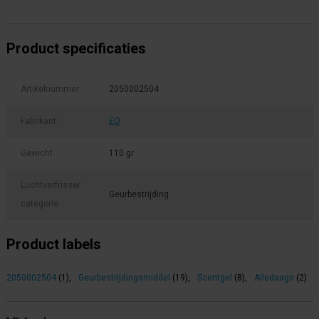
Product specificaties
Artikelnummer
2050002504
Fabrikant:
EO
Gewicht
110 gr
Luchtverfrisser
Geurbestrijding
categorie
Product labels
2050002504
(1)
,
Geurbestrijdingsmiddel
(19)
,
Scentgel
(8)
,
Alledaags
(2)