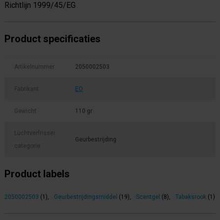
Richtlijn 1999/45/EG
Product specificaties
Artikelnummer
2050002503
Fabrikant:
EO
Gewicht
110 gr
Luchtverfrisser
Geurbestrijding
categorie
Product labels
2050002503
(1)
,
Geurbestrijdingsmiddel
(19)
,
Scentgel
(8)
,
Tabaksrook
(1)