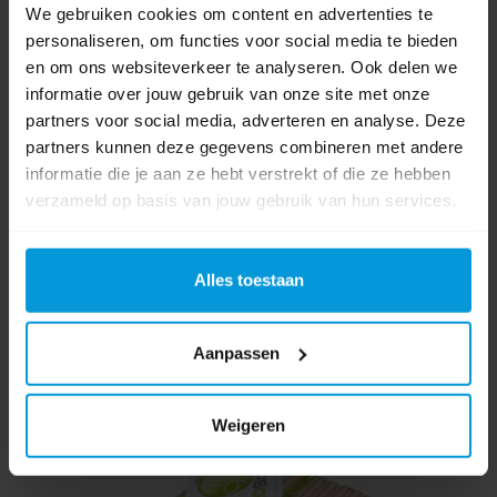
We gebruiken cookies om content en advertenties te
personaliseren, om functies voor social media te bieden
Artikelnummer:
2050002504
en om ons websiteverkeer te analyseren. Ook delen we
Gewicht:
110 gr
informatie over jouw gebruik van onze site met onze
Luchtverfrisser categorie:
Geurbestrijding
partners voor social media, adverteren en analyse. Deze
partners kunnen deze gegevens combineren met andere
€26,91
informatie die je aan ze hebt verstrekt of die ze hebben
Direct leverbaar
verzameld op basis van jouw gebruik van hun services.
Ophalen in Wijchen is mogelijk.
Exclusief btw.
Alles toestaan
Aanpassen
Weigeren