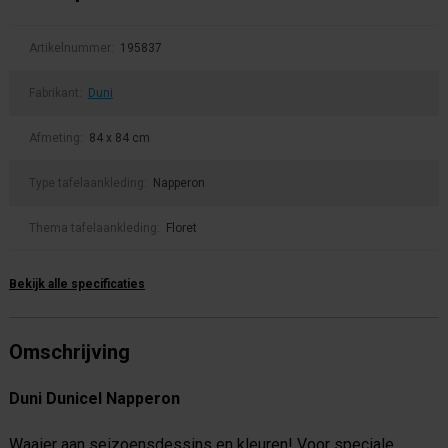
Artikelnummer:
195837
Fabrikant:
Duni
Afmeting:
84 x 84 cm
Type tafelaankleding:
Napperon
Thema tafelaankleding:
Floret
Bekijk alle specificaties
Omschrijving
Duni Dunicel Napperon
Waaier aan seizoensdessins en kleuren! Voor speciale