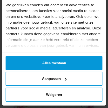
Formaat:
30x40 cm
We gebruiken cookies om content en advertenties te
Thema tafelaankleding:
Floret
personaliseren, om functies voor social media te bieden
Hoeveelheid:
5 x 100 stuks
en om ons websiteverkeer te analyseren. Ook delen we
informatie over jouw gebruik van onze site met onze
€188,87
partners voor social media, adverteren en analyse. Deze
Bestel artikel.
partners kunnen deze gegevens combineren met andere
Ophalen in Wijchen is mogelijk.
informatie die je aan ze hebt verstrekt of die ze hebben
Exclusief btw.
verzameld op basis van jouw gebruik van hun services.
Alles toestaan
Aanpassen
Weigeren