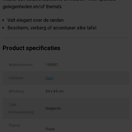
gelegenheden en/of thema's.
Valt elegant over de randen
Bescherm, verberg of accentueer elke tafel
Product specificaties
Artikelnummer
195837
Fabrikant:
Duni
Afmeting
84 x 84 cm
Type
Napperon
tafelaankleding
Thema
Floret