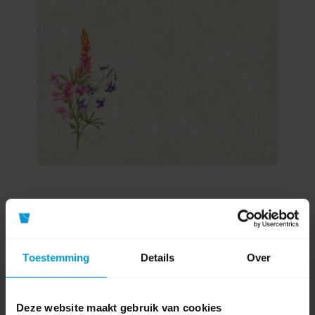
Duni Dunicel Placemat 30x40 cm 5x100 stuks "Floret"
Toestemming
Details
Over
Artikelnummer:
195835
Deze website maakt gebruik van cookies