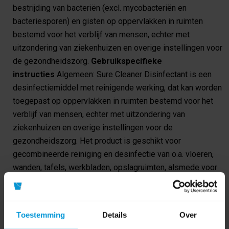
bestrijding van bacteriën (excl. mycobacteriën en
bacteriesporen) en gisten op oppervlakken in ruimten
bestemd voor het verblijf van mensen, echter met
uitzondering van ziekenhuizen en overige instellingen voor
de gezondheidszorg.
Gebruikspecifieke
instructies
Algemeen: Sure Cleaner Disinfectant is een
desinfectiemiddel met reinigende werking, dat kan worden
toegepast op oppervlakken in ruimten bestemd voor het
verblijf van mensen, echter met uitzondering van
ziekenhuizen en overige instellingen voor de
gezondheidszorg. Het product is geschikt voor
gecombineerde reiniging en desinfectie van o.a. vloeren,
wanden, tafels, werkbladen, opslagruimten, alsmede voor
apparatuur en meubilair. Gebruik: Sterk verontreinigde
oppervlakken vooraf grondig reinigen. Breng het verdunde
middel gelijkmatig aan met een doek, borstel of
Toestemming
Details
Over
sprayflacon. Het behandelde oppervlak dient gedurende de