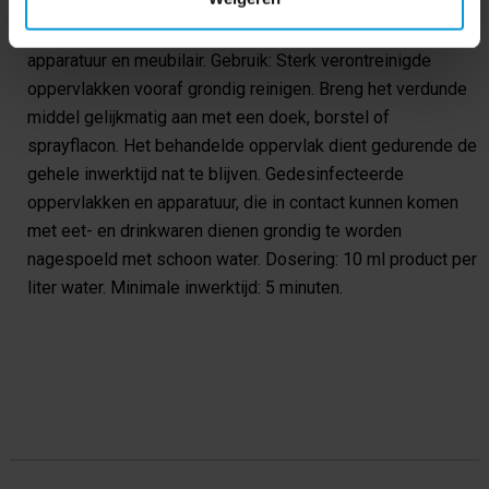
keukengereedschappen, opslagruimten, koelkasten,
levensmiddelen- en drankautomaten, alsmede voor
apparatuur en meubilair. Gebruik: Sterk verontreinigde
oppervlakken vooraf grondig reinigen. Breng het verdunde
middel gelijkmatig aan met een doek, borstel of
sprayflacon. Het behandelde oppervlak dient gedurende de
gehele inwerktijd nat te blijven. Gedesinfecteerde
oppervlakken en apparatuur, die in contact kunnen komen
met eet- en drinkwaren dienen grondig te worden
nagespoeld met schoon water. Dosering: 10 ml product per
liter water. Minimale inwerktijd: 5 minuten.