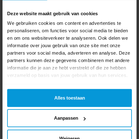
gehele inwerktijd nat te blijven. Dosering: 10 ml product per
liter water. Minimale inwerktijd: 5 minuten.
Deze website maakt gebruik van cookies
PT04 - Toepassing 2: Ontsmettingsmiddelen voor gebruik
We gebruiken cookies om content en advertenties te
in de sector voeding en diervoeders.
T
oegelaten
personaliseren, om functies voor social media te bieden
gebruik
Ter bestrijding van bacteriën (excl. mycobacteriën
en om ons websiteverkeer te analyseren. Ook delen we
en bacteriesporen) en gisten op oppervlakken en
informatie over jouw gebruik van onze site met onze
apparatuur op plaatsen waar eet- en drinkwaren worden
partners voor social media, adverteren en analyse. Deze
bereid, behandeld of bewaard, echter met uitzondering van
partners kunnen deze gegevens combineren met andere
melkwinningsapparatuur op de
informatie die je aan ze hebt verstrekt of die ze hebben
verzameld op basis van jouw gebruik van hun services.
boerderij.
Gebruikspecifieke instructies
Algemeen: Sure
Cleaner Disinfectant is een desinfectiemiddel met
reinigende werking, dat kan worden toegepast in keukens
Alles toestaan
en andere ruimten waar voedingsmiddelen bereid en/of
behandeld worden, zoals in hotels, restaurants,
ziekenhuizen, bejaardentehuizen en kantines. Het product
Aanpassen
is geschikt voor gecombineerde reiniging en desinfectie
van o.a. vloeren, wanden, tafels, werkbladen,
Weigeren