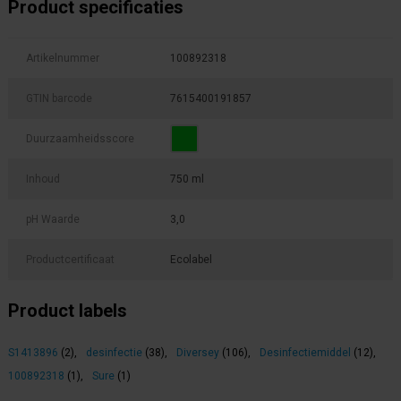
Product specificaties
Artikelnummer
100892318
GTIN barcode
7615400191857
Duurzaamheidsscore
Inhoud
750 ml
pH Waarde
3,0
Productcertificaat
Ecolabel
Product labels
S1413896
(2)
,
desinfectie
(38)
,
Diversey
(106)
,
Desinfectiemiddel
(12)
,
100892318
(1)
,
Sure
(1)