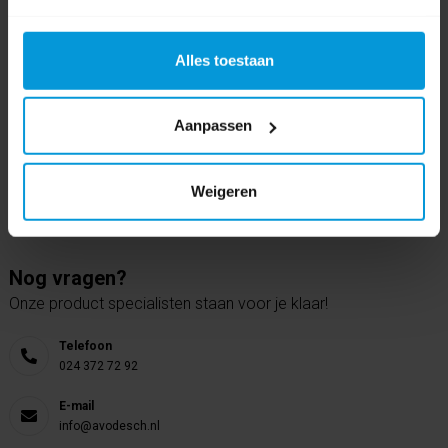
Schrijf als eerste voor dit product een beoordeling
Alles toestaan
Aanpassen
Weigeren
Nog vragen?
Onze product specialisten staan voor je klaar!
Telefoon
024 372 72 92
E-mail
info@avodesch.nl