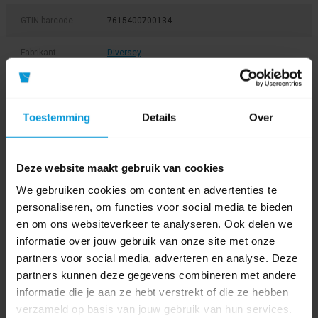
GTIN barcode
7615400700134
Fabrikant:
Diversey
Lengte
145 cm
Toestemming
Details
Over
Materiaal
Aluminium
Soort steel
Steel met schroefdraad
Deze website maakt gebruik van cookies
Kleur
We gebruiken cookies om content en advertenties te
personaliseren, om functies voor social media te bieden
Product labels
en om ons websiteverkeer te analyseren. Ook delen we
informatie over jouw gebruik van onze site met onze
Steel
(25)
,
7507422
(1)
partners voor social media, adverteren en analyse. Deze
partners kunnen deze gegevens combineren met andere
informatie die je aan ze hebt verstrekt of die ze hebben
0 beoordeling(en)
verzameld op basis van jouw gebruik van hun services.