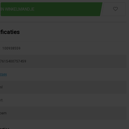
ficaties
:
100938559
7615400757459
rsey
ml
.t.
oam