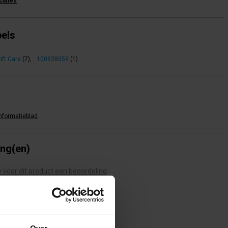
icaties
bels
oft Care
(7)
,
100938559
(1)
informatieblad
ing(en)
te voor dit product een beoordeling