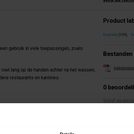
Bekijk alle specif
Product la
Diversey
(109)
,
S
een gebruik in vele toepassingen, zoals
Bestanden
Veiligheids
r niet lang op de handen achter na het wassen,
dere restaurants en kantines.
0 beoordel
Schrijf als eers