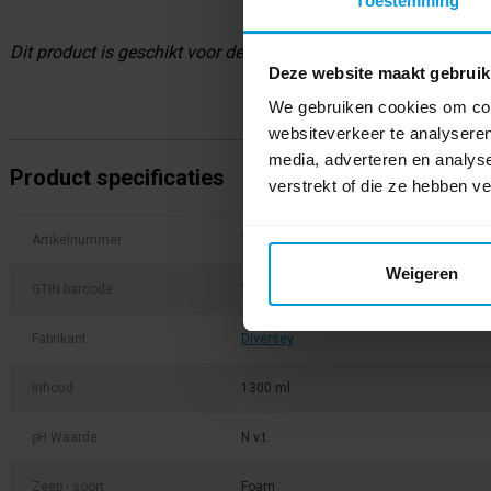
Toestemming
Dit product is geschikt voor de IntelliCare Dispensers van Diver
Deze website maakt gebruik
We gebruiken cookies om cont
websiteverkeer te analyseren
media, adverteren en analys
Product specificaties
verstrekt of die ze hebben v
Artikelnummer
100938559
Weigeren
GTIN barcode
7615400757459
Fabrikant:
Diversey
Inhoud
1300 ml
pH Waarde
N.v.t.
Zeep - soort
Foam