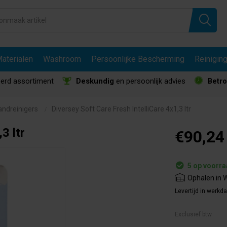
aterialen
Washroom
Persoonlijke Bescherming
Reinigin
erd assortiment
Deskundig
en persoonlijk advies
Betr
andreinigers
Diversey Soft Care Fresh IntelliCare 4x1,3 ltr
3 ltr
€90,24
5 op voorr
Ophalen in W
Levertijd in werkd
Exclusief btw.