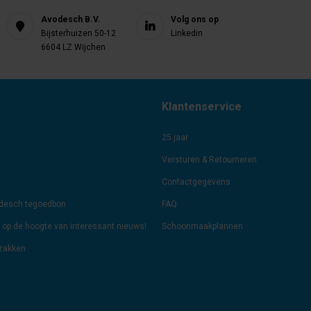
Avodesch B.V.
Volg ons op
Bijsterhuizen 50-12
Linkedin
6604 LZ Wijchen
Klantenservice
25 jaar
Versturen & Retourneren
Contactgegevens
odesch tegoedbon
FAQ
jf op de hoogte van interessant nieuws!
Schoonmaakplannen
lzakken