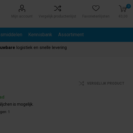
0
Mijn account
Vergelijk productenlijst
Favorietenlijsten
€0,00
gsmiddelen
Kennisbank
Assortiment
ouwbare
logistiek en snelle levering
VERGELIJK PRODUCT
aad
ijchen is mogelijk.
agen:
1