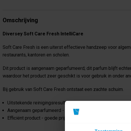
Omschrijving
Diversey Soft Care Fresh IntelliCare
Soft Care Fresh is een uiterst effectieve handzeep voor algem
restaurants, kantoren en scholen.
Dit product is aangenaam geparfumeerd; dit parfum blijft echte
waardoor het product zeer geschikt is voor gebruik in onder an
Bij gebruik van Soft Care Fresh ontstaat een zachte schuim.
Uitstekende reinigingsresultaten;
Aangenaam geparfumeerd - geeft een frisse geur
Efficiënt product - goede prijs/kwaliteit verhouding