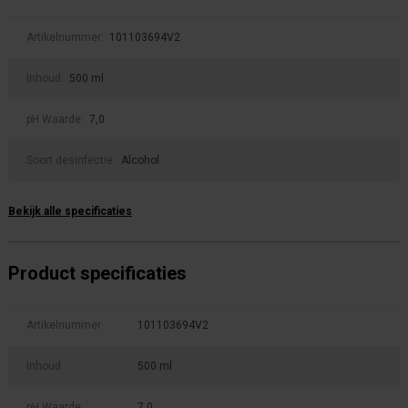
Artikelnummer:
101103694V2
Inhoud:
500 ml
pH Waarde:
7,0
Soort desinfectie:
Alcohol
Bekijk alle specificaties
Product specificaties
Artikelnummer
101103694V2
Inhoud
500 ml
pH Waarde
7,0