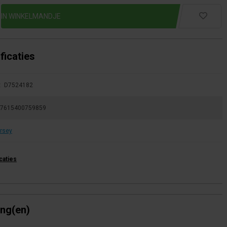
ficaties
:
D7524182
7615400759859
rsey
icaties
ing(en)