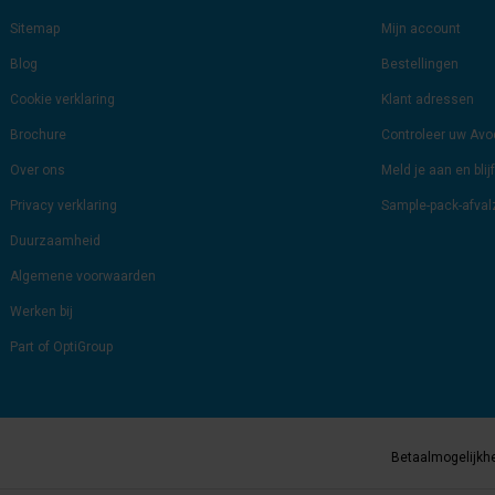
Sitemap
Mijn account
Blog
Bestellingen
Cookie verklaring
Klant adressen
Brochure
Controleer uw Av
Over ons
Meld je aan en bli
Privacy verklaring
Sample-pack-afva
Duurzaamheid
Algemene voorwaarden
Werken bij
Part of OptiGroup
Betaalmogelijkh