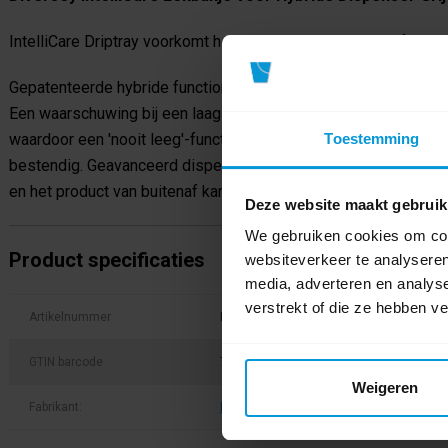
IntelliCare Driptray voorkomt het druppen van handdesinfectiemi
Gepatenteerde hybride functionaliteit - schakelt over naar een 
Een waarschuwing bij een laag productniveau informeert person
waardoor een 'nooit leeg'-functie mogelijk is. Robuuste en be
Toestemming
bestendig. Geavanceerd dispenserontwerp met een groot venst
en het product van buitenaf kan identificeren.
Deze website maakt gebruik
We gebruiken cookies om cont
Product specificaties
websiteverkeer te analyseren
media, adverteren en analys
verstrekt of die ze hebben v
Artikelnummer
D7524182
GTIN barcode
7615400759859
Weigeren
Fabrikant:
Diversey