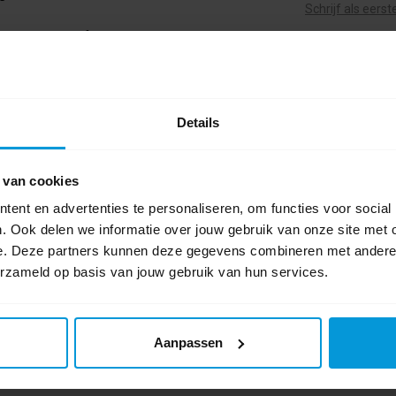
Schrijf als eers
ddel bij uitgifte op de vloer.
handmatige dispenser zodra de batterij leeg is.
eel wanneer het productniveau laag is,
trouwbare ABS-kunststof behuizing, kras- en uv-
Details
er, waardoor de gebruiker de inhoud kan zien
 van cookies
ent en advertenties te personaliseren, om functies voor social
. Ook delen we informatie over jouw gebruik van onze site met 
e. Deze partners kunnen deze gegevens combineren met andere i
erzameld op basis van jouw gebruik van hun services.
Aanpassen