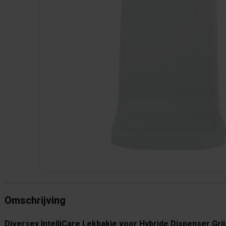
Omschrijving
Diversey IntelliCare Lekbakje voor Hybride Dispenser Grij