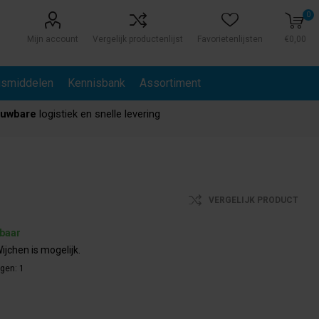
0
Mijn account
Vergelijk productenlijst
Favorietenlijsten
€0,00
gsmiddelen
Kennisbank
Assortiment
ouwbare
logistiek en snelle levering
VERGELIJK PRODUCT
rbaar
ijchen is mogelijk.
agen:
1