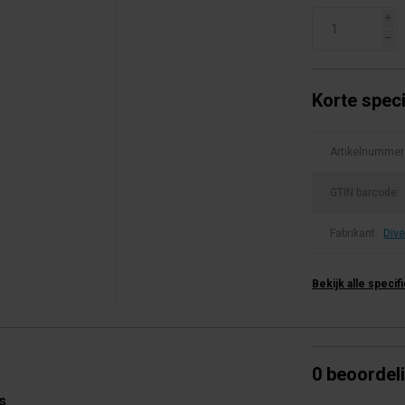
i
h
Korte speci
Artikelnummer
GTIN barcode:
Fabrikant:
Dive
Bekijk alle specif
0 beoordel
s