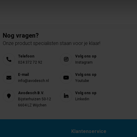
Nog vragen?
Onze product specialisten staan voor je klaar!
Telefoon
Volg ons op
024 372 72 92
Instagram
E-mail
Volg ons op
info@avodesch.nl
Youtube
Avodesch B.V.
Volg ons op
Bijsterhuizen 50-12
Linkedin
6604 LZ Wijchen
Klantenservice