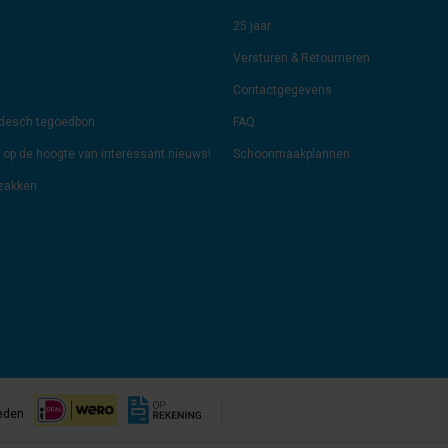
25 jaar
Versturen & Retourneren
Contactgegevens
odesch tegoedbon
FAQ
jf op de hoogte van interessant nieuws!
Schoonmaakplannen
lzakken
eden