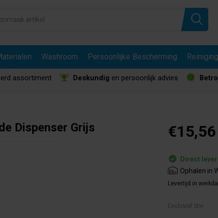
aterialen
Washroom
Persoonlijke Bescherming
Reinigin
erd assortiment
Deskundig
en persoonlijk advies
Betr
de Dispenser Grijs
€15,56
Direct leve
Ophalen in W
Levertijd in werkd
Exclusief btw.