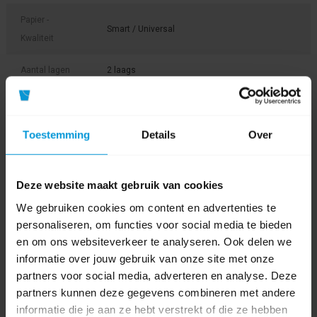
Papier -
Smart / Universal
Kwaliteit
Aantal lagen
2 laags
Kleur
Toestemming
Details
Over
Soort
Traditioneel
toiletpapier
Deze website maakt gebruik van cookies
Aantal vellen
42 x 400 vel
We gebruiken cookies om content en advertenties te
Aantal vellen
400
personaliseren, om functies voor social media te bieden
en om ons websiteverkeer te analyseren. Ook delen we
Product labels
informatie over jouw gebruik van onze site met onze
partners voor social media, adverteren en analyse. Deze
toiletpapier
(45)
,
Traditioneel
(15)
,
12325
(1)
partners kunnen deze gegevens combineren met andere
informatie die je aan ze hebt verstrekt of die ze hebben