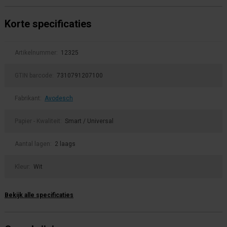
Korte specificaties
Artikelnummer:
12325
GTIN barcode:
7310791207100
Fabrikant:
Avodesch
Papier - Kwaliteit:
Smart / Universal
Aantal lagen:
2 laags
Kleur:
Wit
Bekijk alle specificaties