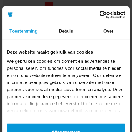
Kleur
Product labels
Toestemming
Details
Over
sopdoek
(15)
,
reinigingsdoek
(3)
,
biobased
(7)
,
02035412
(1)
Deze website maakt gebruik van cookies
Bestanden
We gebruiken cookies om content en advertenties te
personaliseren, om functies voor social media te bieden
Logistiek informatieblad
en om ons websiteverkeer te analyseren. Ook delen we
informatie over jouw gebruik van onze site met onze
0 beoordeling(en)
partners voor social media, adverteren en analyse. Deze
partners kunnen deze gegevens combineren met andere
Schrijf als eerste voor dit product een beoordeling
informatie die je aan ze hebt verstrekt of die ze hebben
verzameld op basis van jouw gebruik van hun services.
Alles toestaan