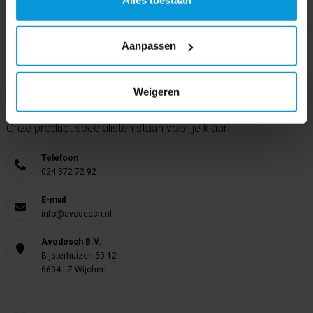
Aanpassen
Weigeren
Nog vragen?
Onze product specialisten staan voor je klaar!
Telefoon
024 372 72 92
E-mail
info@avodesch.nl
Avodesch B.V.
Bijsterhuizen 50-12
6604 LZ Wijchen