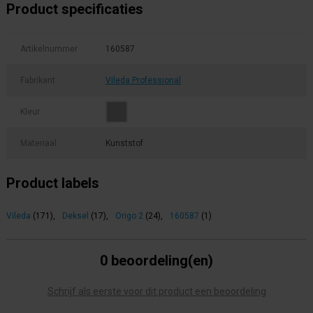
Product specificaties
Artikelnummer
160587
Fabrikant:
Vileda Professional
Kleur
Materiaal
Kunststof
Product labels
Vileda
(171)
,
Deksel
(17)
,
Origo 2
(24)
,
160587
(1)
0 beoordeling(en)
Schrijf als eerste voor dit product een beoordeling