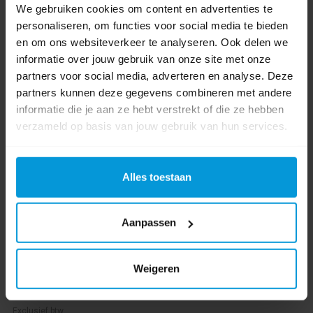
We gebruiken cookies om content en advertenties te
personaliseren, om functies voor social media te bieden
en om ons websiteverkeer te analyseren. Ook delen we
informatie over jouw gebruik van onze site met onze
partners voor social media, adverteren en analyse. Deze
partners kunnen deze gegevens combineren met andere
informatie die je aan ze hebt verstrekt of die ze hebben
Vileda Origo 2 Emmer 5 ltr
verzameld op basis van jouw gebruik van hun services.
Alles toestaan
Artikelnummer:
160585
Inhoud:
5,0 ltr
Kleur:
Grijs
Aanpassen
€16,82
Weigeren
Direct leverbaar
Ophalen in Wijchen is mogelijk.
Exclusief btw.