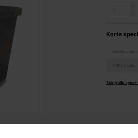
i
h
Korte speci
Artikelnummer
GTIN barcode:
Bekijk alle specif
Product la