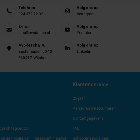
Telefoon
Volg ons op
024 372 72 92
Instagram
E-mail
Volg ons op
info@avodesch.nl
Youtube
Avodesch B.V.
Volg ons op
Bijsterhuizen 50-12
Linkedin
6604 LZ Wijchen
Klantenservice
25 jaar
Versturen & Retourneren
Contactgegevens
odesch tegoedbon
FAQ
jf op de hoogte van interessant nieuws!
Schoonmaakplannen