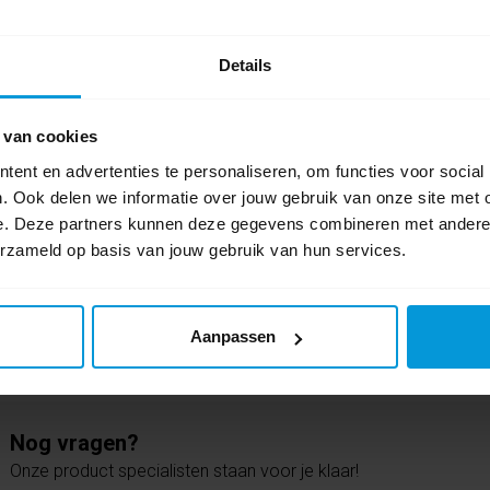
Vileda
(171)
,
em
Details
0 beoordel
 van cookies
Schrijf als eers
ent en advertenties te personaliseren, om functies voor social
. Ook delen we informatie over jouw gebruik van onze site met 
e. Deze partners kunnen deze gegevens combineren met andere i
erzameld op basis van jouw gebruik van hun services.
Aanpassen
Nog vragen?
Onze product specialisten staan voor je klaar!