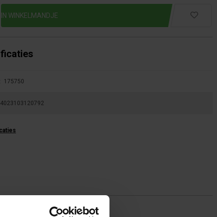
ficaties
:
175750
4023103120792
icaties
bels