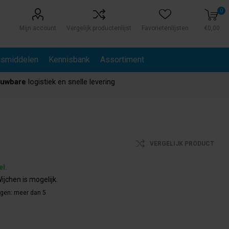
0
Mijn account
Vergelijk productenlijst
Favorietenlijsten
€0,00
gsmiddelen
Kennisbank
Assortiment
ouwbare
logistiek en snelle levering
VERGELIJK PRODUCT
el.
ijchen is mogelijk.
agen:
meer dan 5