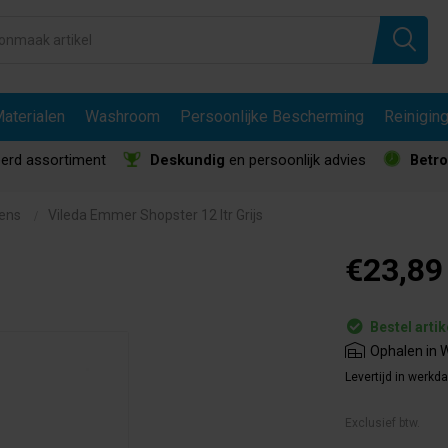
aterialen
Washroom
Persoonlijke Bescherming
Reinigin
erd assortiment
Deskundig
en persoonlijk advies
Betr
ens
Vileda Emmer Shopster 12 ltr Grijs
€23,89
Bestel artik
Ophalen in W
Levertijd in werkd
Exclusief btw.