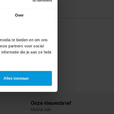
mer
(42)
,
12ltr
(1)
Over
ing(en)
te voor dit product een beoordeling
 media te bieden en om ons
onze partners voor social
nformatie die je aan ze hebt
Alles toestaan
Onze nieuwsbrief
Meld je aan