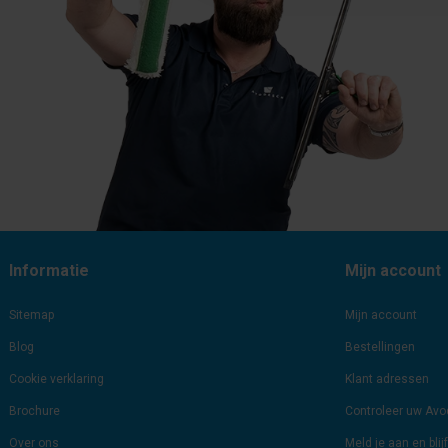
Informatie
Mijn account
Sitemap
Mijn account
Blog
Bestellingen
Cookie verklaring
Klant adressen
Brochure
Controleer uw Av
Over ons
Meld je aan en bli