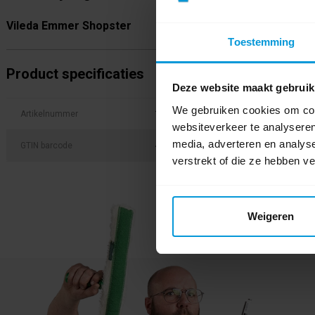
Vileda Emmer Shopster
Toestemming
Product specificaties
Deze website maakt gebruik
We gebruiken cookies om cont
Artikelnummer
175750
websiteverkeer te analyseren
media, adverteren en analys
GTIN barcode
4023103120792
verstrekt of die ze hebben v
Weigeren