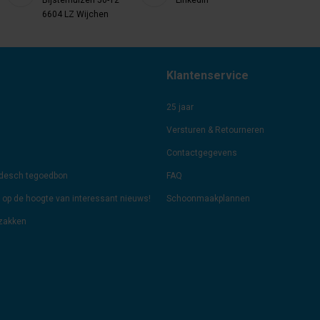
6604 LZ Wijchen
Klantenservice
25 jaar
Versturen & Retourneren
Contactgegevens
odesch tegoedbon
FAQ
jf op de hoogte van interessant nieuws!
Schoonmaakplannen
lzakken