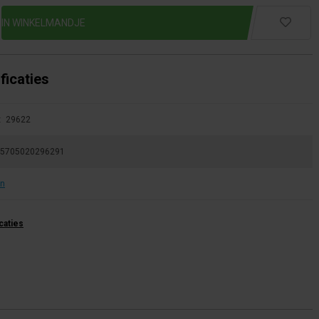
ficaties
:
29622
5705020296291
an
icaties