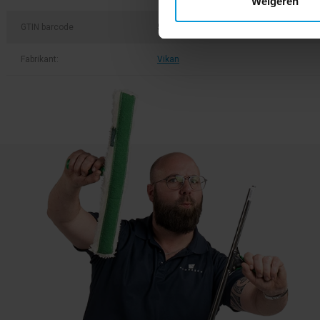
Weigeren
GTIN barcode
5705020296291
Fabrikant:
Vikan