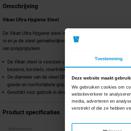
Omschrijving
Vikan Ultra Hygiene Steel
De Vikan Ultra Hygiene steel is gemaakt uit één stuk, waardoor 
is en je de steel gemakkelijker kunt schoonmaken en drogen. 
van polypropyleen.
Toestemming
De Vikan steel is voorzien van schroefdraad, waarmee je de 
bezems, borstels, vloertrekkers, schrapers enz.
De diameter van de steel (Ø 34) en de materiaaleigenschap
Deze website maakt gebruik
goede en comfortabele grip.
We gebruiken cookies om cont
Geschikt voor gebruik in diverse sectoren waarin een goede 
websiteverkeer te analyseren
media, adverteren en analys
verstrekt of die ze hebben v
Product specificaties
Artikelnummer
29622