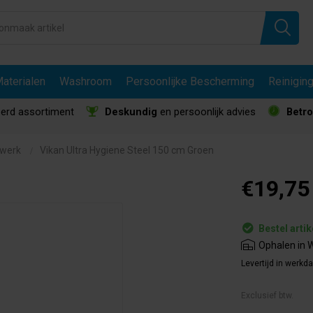
aterialen
Washroom
Persoonlijke Bescherming
Reinigin
erd assortiment
Deskundig
en persoonlijk advies
Betr
lwerk
Vikan Ultra Hygiene Steel 150 cm Groen
€19,75
Bestel artik
Ophalen in W
Levertijd in werkd
Exclusief btw.