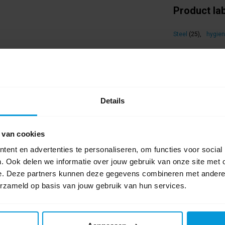
Product la
Steel
(25)
,
hygie
het risico op kruisbesmetting aanzienlijk lager
0 beoordel
De hygiënische steel is 150 cm en is gemaakt
Schrijf als eers
Details
steel kunt aansluiten op verschillende Vikan
pen verzekeren zelfs in koude omgevingen een
 van cookies
ent en advertenties te personaliseren, om functies voor social
hygiëne vereist is, zoals de voedingsindustrie.
. Ook delen we informatie over jouw gebruik van onze site met 
e. Deze partners kunnen deze gegevens combineren met andere i
erzameld op basis van jouw gebruik van hun services.