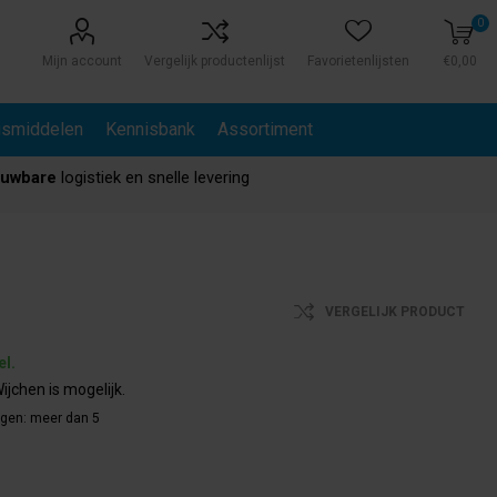
0
Mijn account
Vergelijk productenlijst
Favorietenlijsten
€0,00
gsmiddelen
Kennisbank
Assortiment
ouwbare
logistiek en snelle levering
VERGELIJK PRODUCT
el.
ijchen is mogelijk.
agen:
meer dan 5