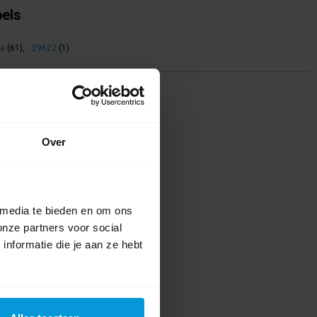
bels
ne
(61)
,
29622
(1)
ing(en)
te voor dit product een beoordeling
Over
 media te bieden en om ons
onze partners voor social
nformatie die je aan ze hebt