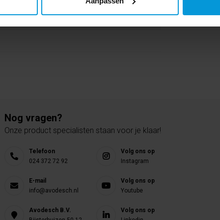
Aanpassen
Nog vragen?
Onze product specialisten staan voor je klaar!
Telefoon
Volg ons op
024 372 72 92
Instagram
E-mail
Volg ons op
info@avodesch.nl
Youtube
Avodesch B.V.
Volg ons op
Bijsterhuizen 50-12
Linkedin