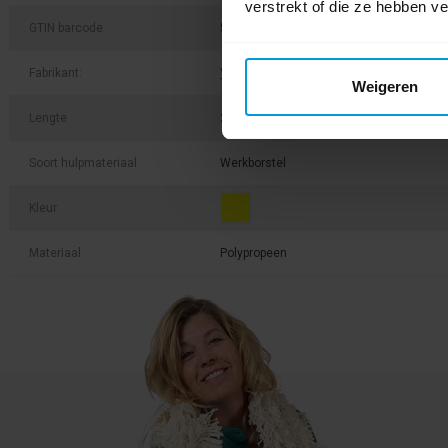
verstrekt of die ze hebben v
GTIN barcode
5705020389061
Fabrikant:
Vikan
Weigeren
Lengte
20 cm
Soort hulpmateriaal
Werkborstel
Kleur
Materiaal
Polypropeen