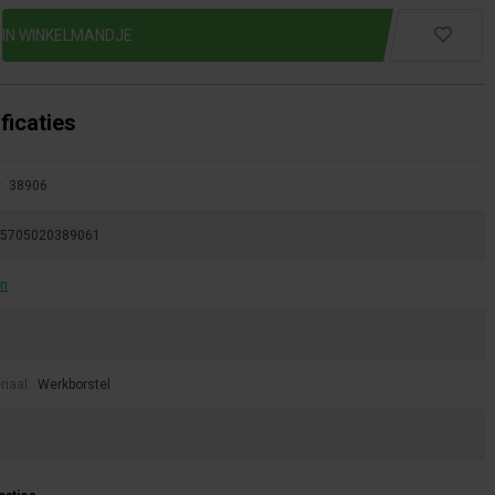
ficaties
:
38906
5705020389061
an
riaal:
Werkborstel