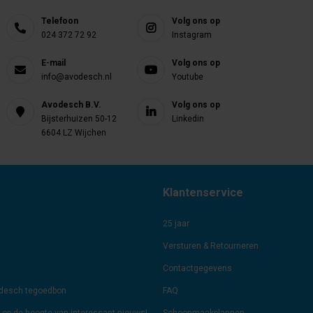
Telefoon
Volg ons op
024 372 72 92
Instagram
E-mail
Volg ons op
info@avodesch.nl
Youtube
Avodesch B.V.
Volg ons op
Bijsterhuizen 50-12
Linkedin
6604 LZ Wijchen
Klantenservice
25 jaar
Versturen & Retourneren
Contactgegevens
odesch tegoedbon
FAQ