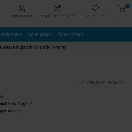
0
Mijn account
Vergelijk productenlijst
Favorietenlijsten
€0,00
gsmiddelen
Kennisbank
Assortiment
ouwbare
logistiek en snelle levering
VERGELIJK PRODUCT
el.
ijchen is mogelijk.
agen:
meer dan 5