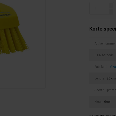
i
h
Korte speci
Artikelnummer
GTIN barcode:
Fabrikant:
Vik
Lengte:
20 cm
Soort hulpmate
Kleur:
Geel