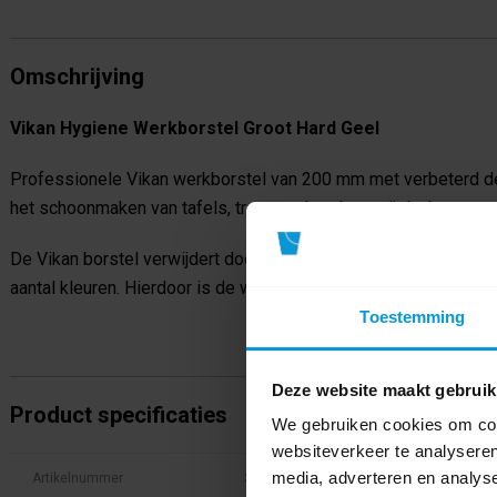
Omschrijving
Vikan Hygiene Werkborstel Groot Hard Geel
Professionele Vikan werkborstel van 200 mm met verbeterd de
het schoonmaken van tafels, transportbanden, snijplanken, em
De Vikan borstel verwijdert door zijn harde polyester vezels ze
aantal kleuren. Hierdoor is de werkborstel geschikt voor kleurc
Toestemming
Deze website maakt gebruik
Product specificaties
We gebruiken cookies om cont
websiteverkeer te analyseren
media, adverteren en analys
Artikelnummer
38906