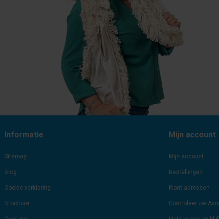
Informatie
Mijn account
Sitemap
Mijn account
Blog
Bestellingen
Cookie verklaring
Klant adressen
Brochure
Controleer uw Av