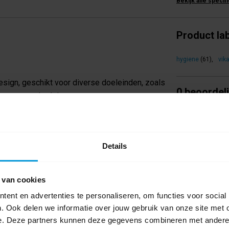
Bekijk alle specif
Product la
hygiene
(61)
,
vik
sign, geschikt voor diverse doeleinden, zoals
0 beoordel
mers en onderdelen.
Schrijf als eers
lfs hardnekkig vuil en is leverbaar in een ruim
odering.
Details
 van cookies
ent en advertenties te personaliseren, om functies voor social
. Ook delen we informatie over jouw gebruik van onze site met 
e. Deze partners kunnen deze gegevens combineren met andere i