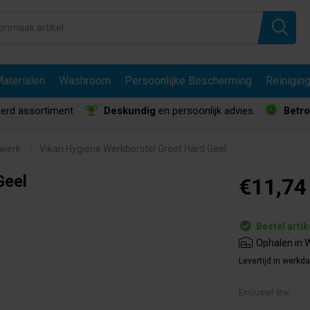
aterialen
Washroom
Persoonlijke Bescherming
Reinigin
erd assortiment
Deskundig
en persoonlijk advies
Betr
lwerk
Vikan Hygiene Werkborstel Groot Hard Geel
Geel
€11,74
Bestel artik
Ophalen in W
Levertijd in werkd
Exclusief btw.