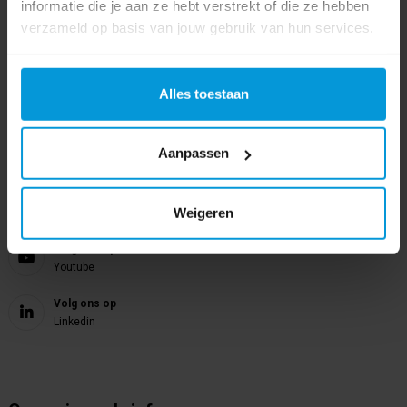
024 372 72 92
informatie die je aan ze hebt verstrekt of die ze hebben
verzameld op basis van jouw gebruik van hun services.
E-mail
info@avodesch.nl
Alles toestaan
Avodesch B.V.
Bijsterhuizen 50-12
6604 LZ Wijchen
Aanpassen
Volg ons op
Weigeren
Instagram
Volg ons op
Youtube
Volg ons op
Linkedin