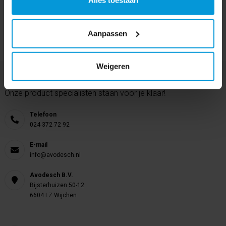
Alles toestaan
Aanpassen
Weigeren
Nog vragen?
Onze product specialisten staan voor je klaar!
Telefoon
024 372 72 92
E-mail
info@avodesch.nl
Avodesch B.V.
Bijsterhuizen 50-12
6604 LZ Wijchen