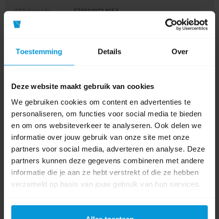
GTIN barcode
5705020714054
Fabrikant:
Vikan
Toestemming
Details
Over
Lengte
40 cm
Soort
Vloertrekker
Deze website maakt gebruik van cookies
hulpmateriaal
We gebruiken cookies om content en advertenties te
Kleur
personaliseren, om functies voor social media te bieden
en om ons websiteverkeer te analyseren. Ook delen we
informatie over jouw gebruik van onze site met onze
0 beoordeling(en)
partners voor social media, adverteren en analyse. Deze
partners kunnen deze gegevens combineren met andere
Schrijf als eerste voor dit product een beoordeling
informatie die je aan ze hebt verstrekt of die ze hebben
verzameld op basis van jouw gebruik van hun services.