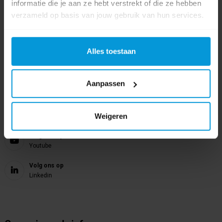
024 372 72 92
informatie die je aan ze hebt verstrekt of die ze hebben
verzameld op basis van jouw gebruik van hun services.
E-mail
info@avodesch.nl
Alles toestaan
Avodesch B.V.
Bijsterhuizen 50-12
6604 LZ Wijchen
Aanpassen
Volg ons op
Weigeren
Instagram
Volg ons op
Youtube
Volg ons op
Linkedin