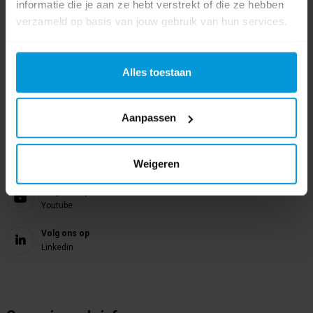
024 372 72 92
informatie die je aan ze hebt verstrekt of die ze hebben
verzameld op basis van jouw gebruik van hun services.
E-mail
info@avodesch.nl
Alles toestaan
Avodesch B.V.
Bijsterhuizen 50-12
6604 LZ Wijchen
Aanpassen
Volg ons op
Weigeren
Instagram
Volg ons op
Youtube
Volg ons op
Linkedin