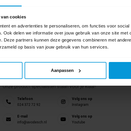
Schrijf als eers
 van cookies
ent en advertenties te personaliseren, om functies voor social
. Ook delen we informatie over jouw gebruik van onze site met 
e. Deze partners kunnen deze gegevens combineren met andere i
erzameld op basis van jouw gebruik van hun services.
Aanpassen
Nog vragen?
Onze product specialisten staan voor je klaar!
Telefoon
Volg ons op
024 372 72 92
Instagram
E-mail
Volg ons op
info@avodesch.nl
Youtube