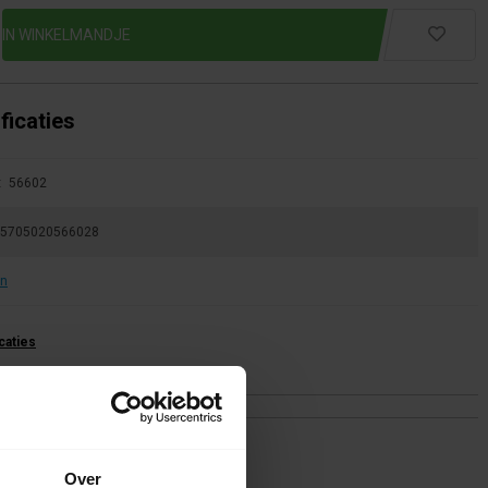
ficaties
:
56602
5705020566028
an
icaties
ing(en)
Over