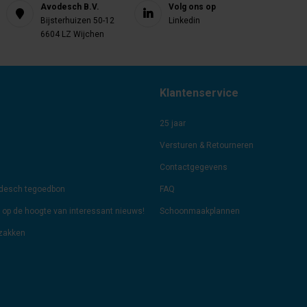
Avodesch B.V.
Volg ons op
Bijsterhuizen 50-12
Linkedin
6604 LZ Wijchen
Klantenservice
25 jaar
Versturen & Retourneren
Contactgegevens
odesch tegoedbon
FAQ
jf op de hoogte van interessant nieuws!
Schoonmaakplannen
lzakken