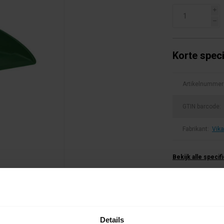
i
h
Korte speci
Artikelnummer
GTIN barcode:
Fabrikant:
Vik
Bekijk alle specif
0 beoordel
Details