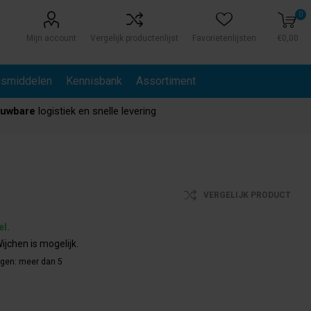
0
Mijn account
Vergelijk productenlijst
Favorietenlijsten
€0,00
gsmiddelen
Kennisbank
Assortiment
ouwbare
logistiek en snelle levering
VERGELIJK PRODUCT
el.
ijchen is mogelijk.
agen:
meer dan 5