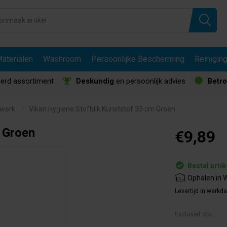
aterialen
Washroom
Persoonlijke Bescherming
Reinigin
erd assortiment
Deskundig
en persoonlijk advies
Betr
lwerk
Vikan Hygiene Stofblik Kunststof 33 cm Groen
 Groen
€9,89
Bestel artik
Ophalen in W
Levertijd in werkd
Exclusief btw.