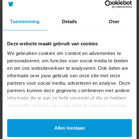
Fabrikant:
Vikan
Toestemming
Details
Over
Product labels
Deze website maakt gebruik van cookies
haccp
(37)
,
Steel
(25)
,
Aluminium
(16)
,
hygiene
(61)
,
vikan
(27)
,
hygiene steel
(8)
,
29374
(1)
We gebruiken cookies om content en advertenties te
personaliseren, om functies voor social media te bieden
en om ons websiteverkeer te analyseren. Ook delen we
0 beoordeling(en)
informatie over jouw gebruik van onze site met onze
partners voor social media, adverteren en analyse. Deze
Schrijf als eerste voor dit product een beoordeling
partners kunnen deze gegevens combineren met andere
informatie die je aan ze hebt verstrekt of die ze hebben
verzameld op basis van jouw gebruik van hun services.
Alles toestaan