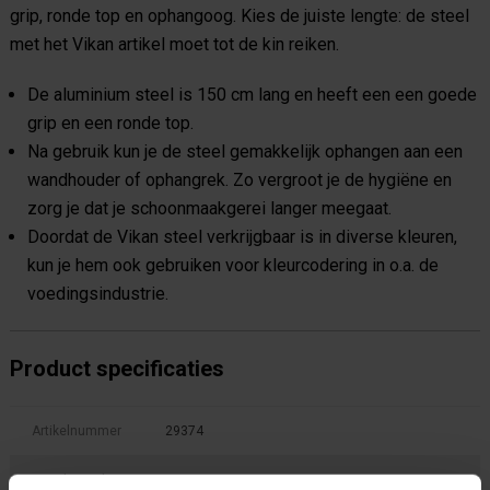
grip, ronde top en ophangoog. Kies de juiste lengte: de steel
met het Vikan artikel moet tot de kin reiken.
De aluminium steel is 150 cm lang en heeft een een goede
grip en een ronde top.
Na gebruik kun je de steel gemakkelijk ophangen aan een
wandhouder of ophangrek. Zo vergroot je de hygiëne en
zorg je dat je schoonmaakgerei langer meegaat.
Doordat de Vikan steel verkrijgbaar is in diverse kleuren,
kun je hem ook gebruiken voor kleurcodering in o.a. de
voedingsindustrie.
Product specificaties
Artikelnummer
29374
GTIN barcode
5705020293740