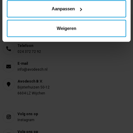
Aanpassen
Nog vragen?
Weigeren
Onze product specialisten staan voor je klaar!
Telefoon
024 372 72 92
E-mail
info@avodesch.nl
Avodesch B.V.
Bijsterhuizen 50-12
6604 LZ Wijchen
Volg ons op
Instagram
Volg ons op