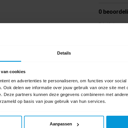
0 beoordel
Schrijf als eers
 bedoeld voor schoonmaakartikelen met een
e haak aan de wandhouder door deze via de
em er eenvoudig weer af wanneer je hem wil
Details
 van cookies
ent en advertenties te personaliseren, om functies voor social
. Ook delen we informatie over jouw gebruik van onze site met 
e. Deze partners kunnen deze gegevens combineren met andere i
erzameld op basis van jouw gebruik van hun services.
Aanpassen