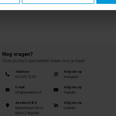
Nog vragen?
Onze product specialisten staan voor je klaar!
Telefoon
Volg ons op
024 372 72 92
Instagram
E-mail
Volg ons op
info@avodesch.nl
Youtube
Avodesch B.V.
Volg ons op
Bijsterhuizen 50-12
Linkedin
6604 LZ Wijchen