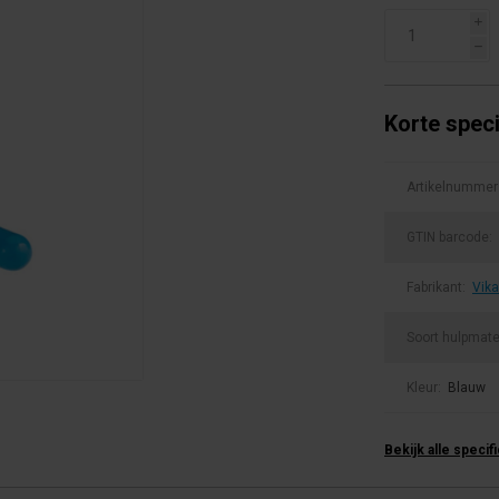
i
h
Korte speci
Artikelnummer
GTIN barcode:
Fabrikant:
Vik
Soort hulpmate
Kleur:
Blauw
Bekijk alle specif