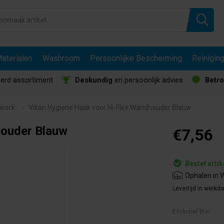
aterialen
Washroom
Persoonlijke Bescherming
Reinigin
erd assortiment
Deskundig
en persoonlijk advies
Betr
lwerk
Vikan Hygiene Haak voor Hi-Flex Wandhouder Blauw
houder Blauw
€7,56
Bestel artik
Ophalen in W
Levertijd in werkd
Exclusief btw.