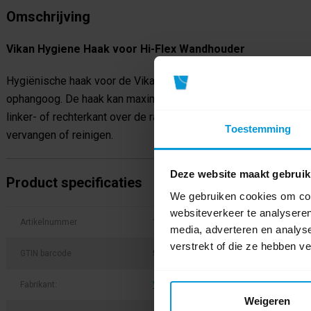
Omschrijving
Vikan Hygiene Haak voor Hi-Flex Wandhouder
Hygiënische haak voor de Vikan Hi-Flex wandhouder, speciaal
ophangoog. De haak kan maximaal 3 kg dragen. Je bevestigt d
linker- of rechterkant over de rail heen te schuiven en haalt h
Toestemming
vervangen of reinigen.
Deze website maakt gebruik
Product specificaties
We gebruiken cookies om cont
websiteverkeer te analyseren
Artikelnummer
10123
media, adverteren en analys
verstrekt of die ze hebben v
GTIN barcode
5705022028944
Fabrikant:
Vikan
Weigeren