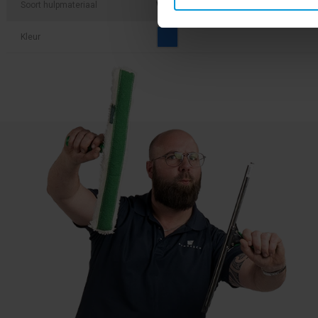
Soort hulpmateriaal
Wandhaak
Kleur