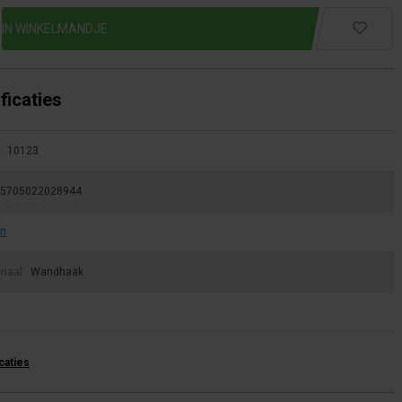
ficaties
:
10123
5705022028944
an
riaal:
Wandhaak
icaties