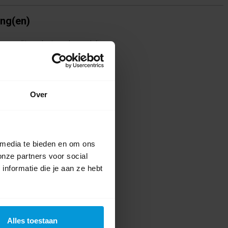
ing(en)
te voor dit product een beoordeling
Over
 media te bieden en om ons
onze partners voor social
nformatie die je aan ze hebt
Alles toestaan