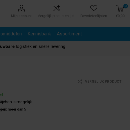
0
Mijn account
Vergelijk productenlijst
Favorietenlijsten
€0,00
gsmiddelen
Kennisbank
Assortiment
ouwbare
logistiek en snelle levering
VERGELIJK PRODUCT
el.
ijchen is mogelijk.
agen:
meer dan 5