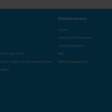
Klantenservice
25 jaar
Versturen & Retourneren
Contactgegevens
odesch tegoedbon
FAQ
jf op de hoogte van interessant nieuws!
Schoonmaakplannen
lzakken