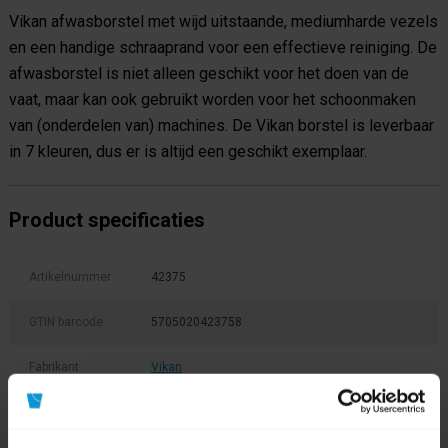
Vikan afwasborstel met wijd uitstaande, mediumharde vezels
en een handige schraaprand voor een effectieve reiniging. De
afwasborstel is niet alleen geschikt voor het doen van de
vaat, maar kan ook gebruikt worden voor het schoonmaken
van (onderdelen van) machines. De Vikan borstel is leverbaar
in 7 kleuren, dus er is altijd een geschikt exemplaar.
Product specificaties
Artikelnummer
42375
GTIN barcode
5705020423758
Fabrikant:
Vikan
Soort
Afwasborstel
hulpmateriaal