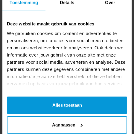
Toestemming
Details
Over
Kleur
Deze website maakt gebruik van cookies
0 beoordeling(en)
We gebruiken cookies om content en advertenties te
personaliseren, om functies voor social media te bieden
Schrijf als eerste voor dit product een beoordeling
en om ons websiteverkeer te analyseren. Ook delen we
informatie over jouw gebruik van onze site met onze
partners voor social media, adverteren en analyse. Deze
partners kunnen deze gegevens combineren met andere
informatie die je aan ze hebt verstrekt of die ze hebben
verzameld op basis van jouw gebruik van hun services.
Alles toestaan
Nog vragen?
Aanpassen
Onze product specialisten staan voor je klaar!