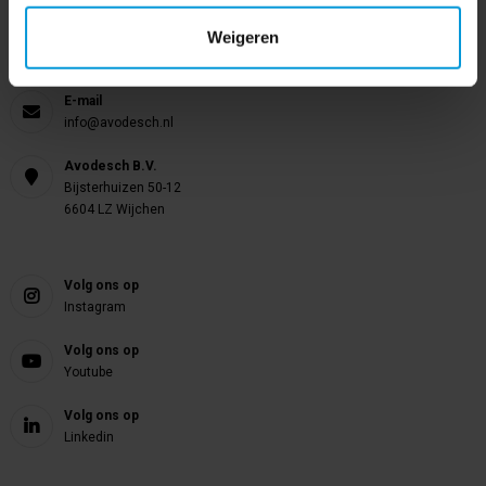
Weigeren
Telefoon
024 372 72 92
E-mail
info@avodesch.nl
Avodesch B.V.
Bijsterhuizen 50-12
6604 LZ Wijchen
Volg ons op
Instagram
Volg ons op
Youtube
Volg ons op
Linkedin