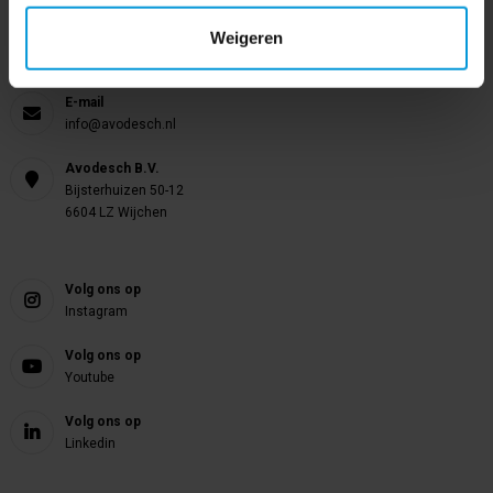
Weigeren
Telefoon
024 372 72 92
E-mail
info@avodesch.nl
Avodesch B.V.
Bijsterhuizen 50-12
6604 LZ Wijchen
Volg ons op
Instagram
Volg ons op
Youtube
Volg ons op
Linkedin