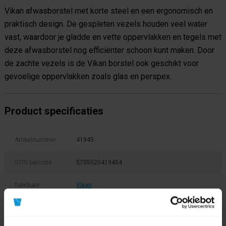
Vikan afwasborstel met korte steel en een ergonomisch en
praktisch design. De gespleten vezels houden veel water
vast, waardoor je gladde en vette oppervlakken en tegels met
deze afwasborstel nog efficiënter schoon kunt maken. Door
de zachte vezels is de Vikan borstel ook geschikt voor
gevoelige oppervlakken zoals glas en perspex.
Product specificaties
Artikelnummer
41945
GTIN barcode
5705020419454
Fabrikant:
Vikan
Soort
Afwasborstel
hulpmateriaal