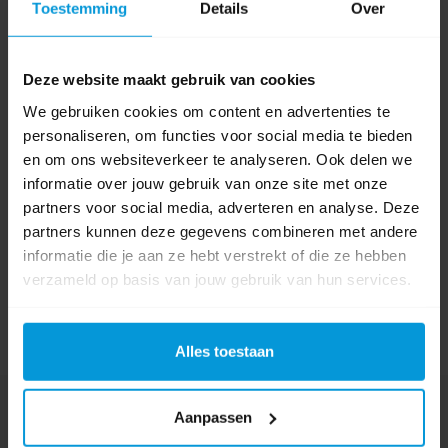
Toestemming
Details
Over
Kleur
Deze website maakt gebruik van cookies
0 beoordeling(en)
We gebruiken cookies om content en advertenties te
personaliseren, om functies voor social media te bieden
Schrijf als eerste voor dit product een beoordeling
en om ons websiteverkeer te analyseren. Ook delen we
informatie over jouw gebruik van onze site met onze
partners voor social media, adverteren en analyse. Deze
partners kunnen deze gegevens combineren met andere
informatie die je aan ze hebt verstrekt of die ze hebben
verzameld op basis van jouw gebruik van hun services.
Alles toestaan
Nog vragen?
Aanpassen
Onze product specialisten staan voor je klaar!