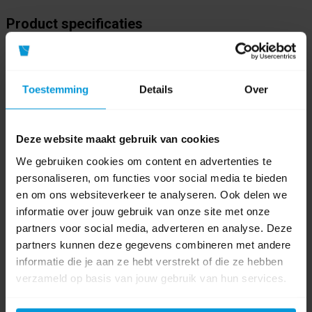
Product specificaties
Artikelnummer
10112
Toestemming
Details
Over
GTIN barcode
5705022028524
Fabrikant:
Vikan
Deze website maakt gebruik van cookies
We gebruiken cookies om content en advertenties te
Product labels
personaliseren, om functies voor social media te bieden
en om ons websiteverkeer te analyseren. Ook delen we
hygiene
(61)
,
hi-flex
(9)
,
ophangsysteem
(9)
,
10112
(1)
informatie over jouw gebruik van onze site met onze
partners voor social media, adverteren en analyse. Deze
0 beoordeling(en)
partners kunnen deze gegevens combineren met andere
informatie die je aan ze hebt verstrekt of die ze hebben
Schrijf als eerste voor dit product een beoordeling
verzameld op basis van jouw gebruik van hun services.