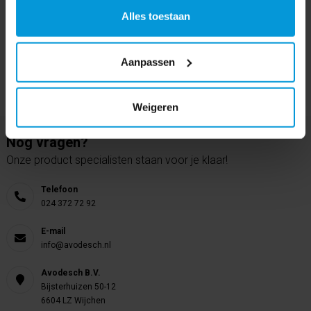
Alles toestaan
Aanpassen
Weigeren
Nog vragen?
Onze product specialisten staan voor je klaar!
Telefoon
024 372 72 92
E-mail
info@avodesch.nl
Avodesch B.V.
Bijsterhuizen 50-12
6604 LZ Wijchen