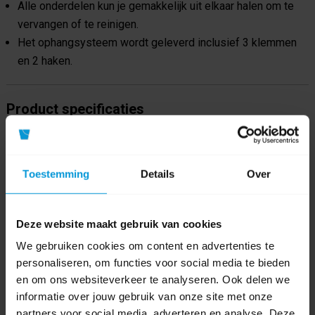
Alle onderdelen kun je gemakkelijk uit elkaar halen om te
vervangen of te reinigen.
Het ophangsysteem wordt geleverd inclusief 3 klemmen
en 2 haken.
Product specificaties
Artikelnummer
10113
Toestemming
Details
Over
GTIN barcode
5705022028548
Fabrikant:
Vikan
Deze website maakt gebruik van cookies
Soort
We gebruiken cookies om content en advertenties te
Ophangsysteem
personaliseren, om functies voor social media te bieden
hulpmateriaal
en om ons websiteverkeer te analyseren. Ook delen we
Kleur
informatie over jouw gebruik van onze site met onze
partners voor social media, adverteren en analyse. Deze