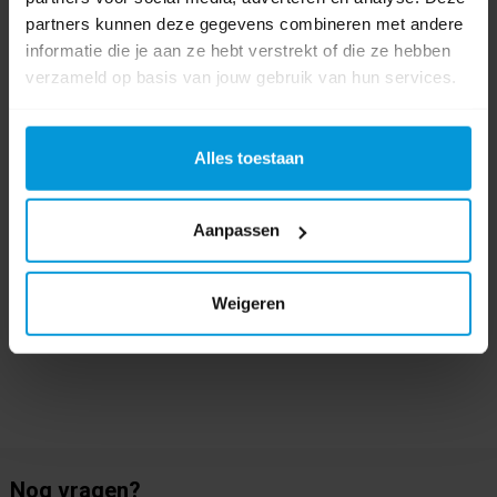
partners kunnen deze gegevens combineren met andere
Product labels
informatie die je aan ze hebt verstrekt of die ze hebben
verzameld op basis van jouw gebruik van hun services.
hygiene
(61)
,
hi-flex
(9)
,
ophangsysteem
(9)
,
10113
(1)
0 beoordeling(en)
Alles toestaan
Schrijf als eerste voor dit product een beoordeling
Aanpassen
Weigeren
Nog vragen?