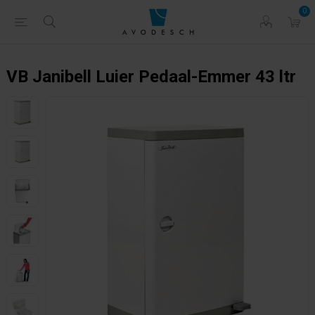
0
VB Janibell Luier Pedaal-Emmer 43 ltr