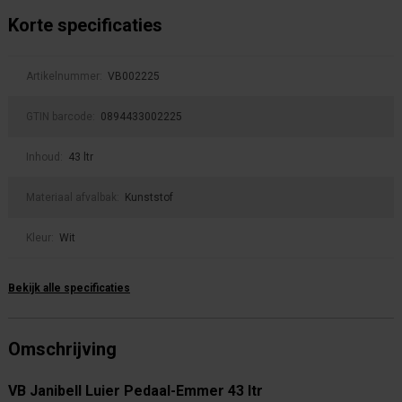
Korte specificaties
Artikelnummer:
VB002225
GTIN barcode:
0894433002225
Inhoud:
43 ltr
Materiaal afvalbak:
Kunststof
Kleur:
Wit
Bekijk alle specificaties
Omschrijving
VB Janibell Luier Pedaal-Emmer 43 ltr