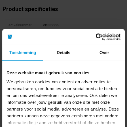
Product specificaties
Artikelnummer
VB002225
GTIN barcode
0894433002225
Inhoud
43 ltr
Toestemming
Details
Over
Materiaal
Kunststof
afvalbak
Deze website maakt gebruik van cookies
We gebruiken cookies om content en advertenties te
Kleur
personaliseren, om functies voor social media te bieden
en om ons websiteverkeer te analyseren. Ook delen we
Product labels
informatie over jouw gebruik van onze site met onze
partners voor social media, adverteren en analyse. Deze
Afvalbak
(36)
,
janibell
(1)
,
luier
(1)
partners kunnen deze gegevens combineren met andere
informatie die je aan ze hebt verstrekt of die ze hebben