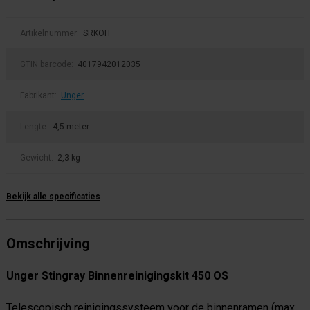
Artikelnummer:
SRKOH
GTIN barcode:
4017942012035
Fabrikant:
Unger
Lengte:
4,5 meter
Gewicht:
2,3 kg
Bekijk alle specificaties
Omschrijving
Unger Stingray Binnenreinigingskit 450 OS
Telescopisch reinigingssysteem voor de binnenramen (max.