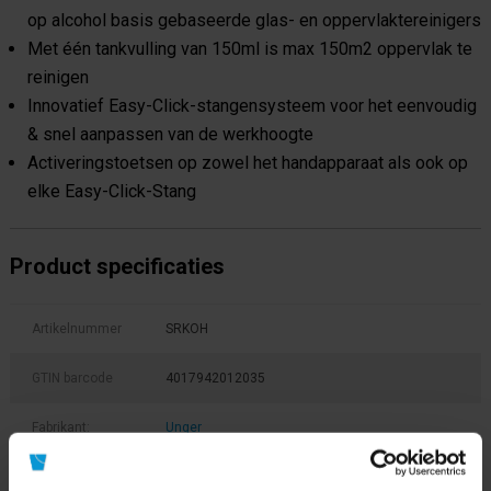
op alcohol basis gebaseerde glas- en oppervlaktereinigers
Met één tankvulling van 150ml is max 150m2 oppervlak te
reinigen
Innovatief Easy-Click-stangensysteem voor het eenvoudig
& snel aanpassen van de werkhoogte
Activeringstoetsen op zowel het handapparaat als ook op
elke Easy-Click-Stang
Product specificaties
Artikelnummer
SRKOH
GTIN barcode
4017942012035
Fabrikant:
Unger
Lengte
4,5 meter