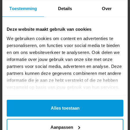
Toestemming
Details
Over
Gewicht
2,3 kg
Product labels
Deze website maakt gebruik van cookies
We gebruiken cookies om content en advertenties te
binnenreiniging
(1)
,
srkoh
(1)
,
stingray
(1)
,
450 os
(1)
personaliseren, om functies voor social media te bieden
en om ons websiteverkeer te analyseren. Ook delen we
Video's
informatie over jouw gebruik van onze site met onze
partners voor social media, adverteren en analyse. Deze
partners kunnen deze gegevens combineren met andere
informatie die je aan ze hebt verstrekt of die ze hebben
verzameld op basis van jouw gebruik van hun services.
Alles toestaan
Aanpassen