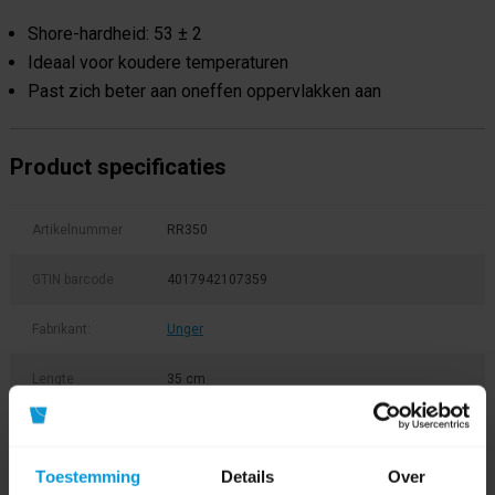
Shore-hardheid: 53 ± 2
Ideaal voor koudere temperaturen
Past zich beter aan oneffen oppervlakken aan
Product specificaties
Artikelnummer
RR350
GTIN barcode
4017942107359
Fabrikant:
Unger
Lengte
35 cm
Soort rubber
Soft
Toestemming
Details
Over
Product labels