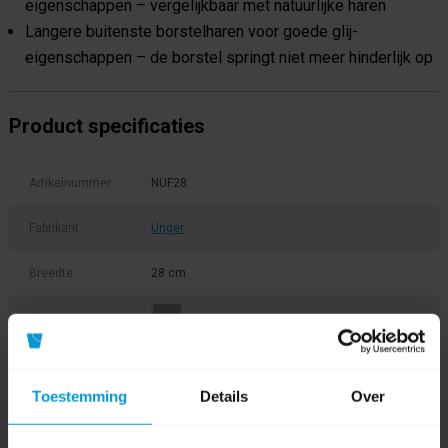
eigenschappen – vergelijkbaar met natuurlijke haren
Langere buitenste borstelharen voor goede glij-
eigenschappen – de borstel springt niet meer hinderlijk op
Product specificaties
Artikelnummer
NUF28
Fabrikant:
Unger
Breedte
28 cm
Kleur
Product labels
Toestemming
Details
Over
nlite
(30)
,
powerborstel
(7)
,
nuf28
(1)