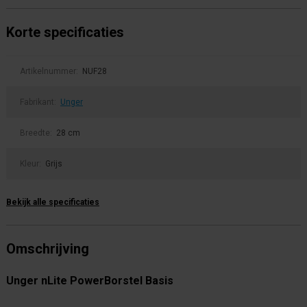
Korte specificaties
Artikelnummer:
NUF28
Fabrikant:
Unger
Breedte:
28 cm
Kleur:
Grijs
Bekijk alle specificaties
Omschrijving
Unger nLite PowerBorstel Basis