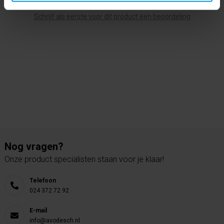
Schrijf als eerste voor dit product een beoordeling
Nog vragen?
Onze product specialisten staan voor je klaar!
Telefoon
024 372 72 92
E-mail
info@avodesch.nl