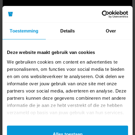
Toestemming
Details
Over
Deze website maakt gebruik van cookies
We gebruiken cookies om content en advertenties te
personaliseren, om functies voor social media te bieden
en om ons websiteverkeer te analyseren. Ook delen we
informatie over jouw gebruik van onze site met onze
0 beoordeling(en)
partners voor social media, adverteren en analyse. Deze
partners kunnen deze gegevens combineren met andere
Schrijf als eerste voor dit product een beoordeling
informatie die je aan ze hebt verstrekt of die ze hebben
verzameld op basis van jouw gebruik van hun services.
Alles toestaan