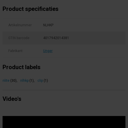
Product specificaties
Artikelnummer
NLHKP
GTIN barcode
4017942014381
Fabrikant:
Unger
Product labels
nlite
(30)
,
nlhkp
(1)
,
clip
(1)
Video's