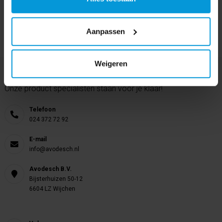
Aanpassen
Weigeren
Nog vragen?
Onze product specialisten staan voor je klaar!
Telefoon
024 372 72 92
E-mail
info@avodesch.nl
Avodesch B.V.
Bijsterhuizen 50-12
6604 LZ Wijchen