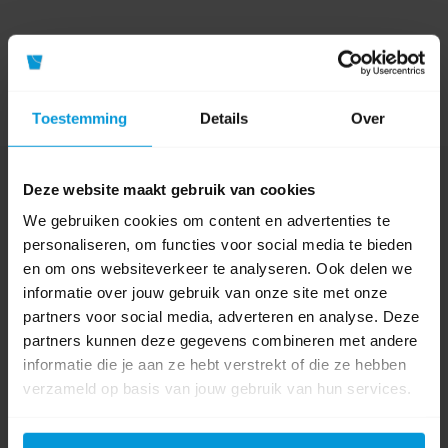
Toestemming
Details
Over
Nog vragen?
Deze website maakt gebruik van cookies
Onze product specialisten staan voor je klaar!
We gebruiken cookies om content en advertenties te
personaliseren, om functies voor social media te bieden
Telefoon
en om ons websiteverkeer te analyseren. Ook delen we
024 372 72 92
informatie over jouw gebruik van onze site met onze
E-mail
partners voor social media, adverteren en analyse. Deze
info@avodesch.nl
partners kunnen deze gegevens combineren met andere
informatie die je aan ze hebt verstrekt of die ze hebben
Avodesch B.V.
verzameld op basis van jouw gebruik van hun services.
Bijsterhuizen 50-12
6604 LZ Wijchen