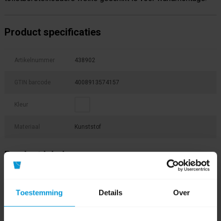
Product specificaties
Artikelnummer
438902
GTIN barcode
4008913574157
Kleur
Materiaal
Kunststof
Product labels
438902
(1)
Toestemming
Details
Over
0 beoordeling(en)