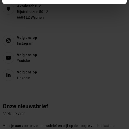
Avodesch B.V.
Bijsterhuizen 50-12
6604 LZ Wijchen
Volg ons op
Instagram
Volg ons op
Youtube
Volg ons op
Linkedin
Onze nieuwsbrief
Meld je aan
Meld je aan voor onze nieuwsbrief en blijf op de hoogte van het laatste