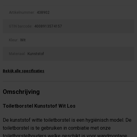
Artikelnummer:
438902
GTIN barcode:
4008913574157
Kleur:
Wit
Materiaal:
Kunststof
Bekijk alle specificaties
Omschrijving
Toiletborstel Kunststof Wit Los
De kunststof witte toiletborstel is een hygiënisch model. De
toiletborstel is te gebruiken in combiatie met onze
toiletborstelhouders welke geschikt is voor wandmontage.